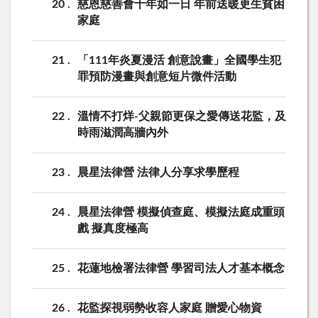
20
慈恩慈善會十年如一日 年前送暖更生貧困
家庭
21
「111年炎夏漫活 創意說畫」全國學生犯
罪預防漫畫與創意短片微件活動
22
溫情不打烊-父親節更保之愛傳送花監，及
時雨滋潤高牆內外
23
晨星法律營 法律人分享求學歷程
24
晨星法律營 模擬偵查庭、模擬法庭成重頭
戲 擬真度極高
25
花蓮地檢署法律營 學習司法人才基本概念
26
花監探視弱勢收容人家庭 贈愛心物資