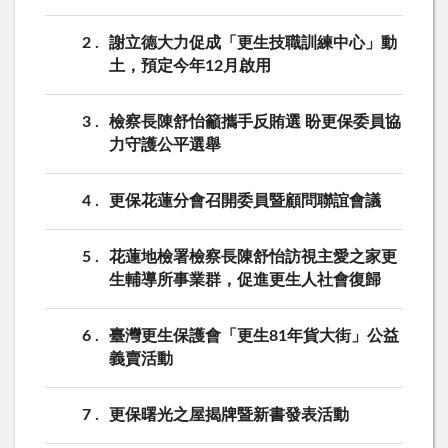
2
謝立德大力促成「更生技職訓練中心」動
土，預定今年12月啟用
3
檢察長陳舒怡籲攜手反賄選 盼更保委員協
力守護公平選舉
4
更保花蓮分會召開委員暨顧問聯誼會議
5
花蓮地檢署檢察長陳舒怡訪視主愛之家更
生輔導所事業群，促進更生人社會復歸
6
臺灣更生保護會「更生81年貨大街」公益
義賣活動
7
更保曙光之屋揭牌暨新書發表活動