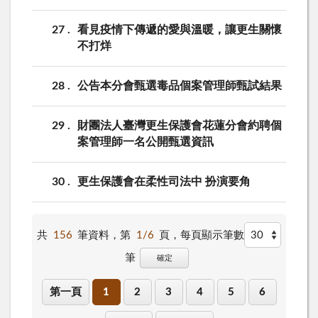
27
看見疫情下傳遞的愛與溫暖，讓更生關懷
不打烊
28
公告本分會甄選毒品個案管理師甄試結果
29
財團法人臺灣更生保護會花蓮分會約聘個
案管理師一名公開甄選資訊
30
更生保護會在柔性司法中 扮演要角
共
156
筆資料，第
1/6
頁，
每頁顯示筆數
筆
確定
第一頁
1
2
3
4
5
6