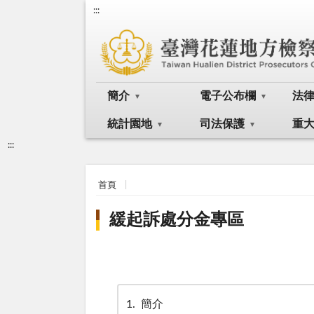
:::
簡介
電子公布欄
法
統計園地
司法保護
重
:::
首頁
緩起訴處分金專區
1
簡介