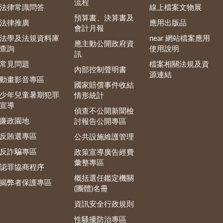
流程
法律常識問答
線上檔案文物展
預算書、決算書及
法律推廣
應用出版品
會計月報
法學及法規資料庫
near 網站檔案應用
應主動公開政府資
查詢
使用說明
訊
常見問題
檔案相關法規及資
內部控制聲明書
源連結
動畫影音專區
國家賠償事件收結
少年兒童暑期犯罪
情形統計
宣導
偵查不公開新聞檢
廉政園地
討報告公開專區
反賄選專區
公共設施維護管理
反詐騙專區
政策宣導廣告經費
彙整專區
認罪協商程序
概括選任鑑定機關
揭弊者保護專區
(團體)名冊
資訊安全行政規則
性騷擾防治專區