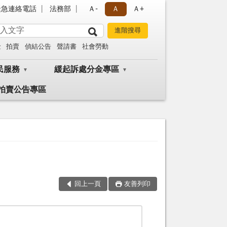
緊急連絡電話
法務部
Ａ-
Ａ
Ａ+
金
拍賣
偵結公告
聲請書
社會勞動
民服務
緩起訴處分金專區
拍賣公告專區
回上一頁
友善列印