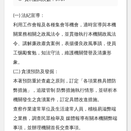
(一) 法紀宣導：
利用工作會報及各種集會等機會，適時宣導與本機
關業務相關之政風法令，並貫徹執行本機關政風法
令、講解廉政肅貪案例，表揚優良政風事蹟，使員
工惕勵奮勉，知法守法，維護機關聲譽及清廉形
象。
(二) 貪瀆預防及發掘：
本著預防重於查處之原則，訂定「各項業務具體防
弊措施」，追蹤管制 防弊措施執行情形，並研析本
機關發生之貪瀆案件，訂定具體改進措施。
查察作業違常單位及生活違常人員，稽核易滋弊端
之業務，調查民眾檢舉及 媒體報導有關本機關弊端
事項，並辦理機關首長交查事項。