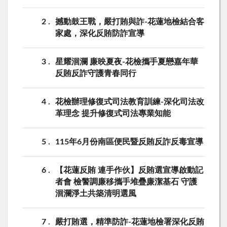
2
撼動鼓王戰，嚴打賄與詐-花蓮地檢結合客
家處，深化反賄防詐宣導
3
星耀洄瀾 廉映夏夜-花檢攜手夏戀嘉年華
反賄反詐守護青春同行
4
花檢辦理修復式司法教育訓練-深化司法改
革理念 提升修復式司法專業知能
5
115年6月份南區便民暨反賄反詐反毒宣導
6
【花蓮反賄 連手作伙】反賄選宣導啟動記
者會 檢警調廉移攜手堆疊廉潔基石 守護
洄瀾淨土共築清明選風
7
嚴打賄選，精準防詐-花蓮地檢署深化反賄