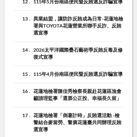
12
115年5月份南區便民暨反賄選反詐騙宣導
13
異業結盟，讓防詐反賄成為日常-花蓮地檢
署與TOYOTA花蓮營業所聯手反詐、反賄
選宣導
14
2026太平洋國際疊石藝術季反賄反毒及修
復式宣導
15
115年4月份南區便民暨反賄選反詐騙宣導
16
花蓮地檢署陳佳秀檢察長親赴花蓮區漁會
籲請理監事「選票公正投、幸福長久留」
17
花蓮地檢署「倒薯計時」反賄選活動 -檢
警結合麥當勞、警廣花蓮臺共同辦理反賄
選宣導