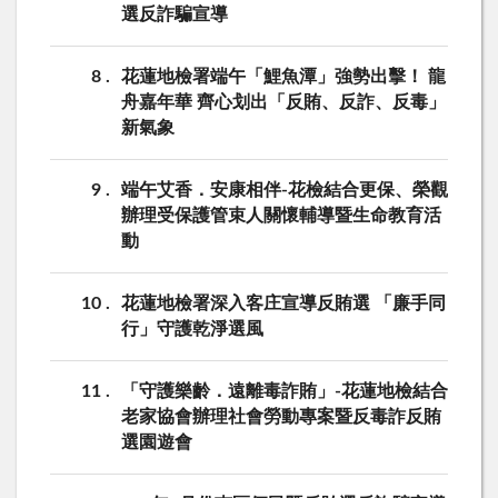
選反詐騙宣導
8
花蓮地檢署端午「鯉魚潭」強勢出擊！ 龍
舟嘉年華 齊心划出「反賄、反詐、反毒」
新氣象
9
端午艾香．安康相伴-花檢結合更保、榮觀
辦理受保護管束人關懷輔導暨生命教育活
動
10
花蓮地檢署深入客庄宣導反賄選 「廉手同
行」守護乾淨選風
11
「守護樂齡．遠離毒詐賄」-花蓮地檢結合
老家協會辦理社會勞動專案暨反毒詐反賄
選園遊會