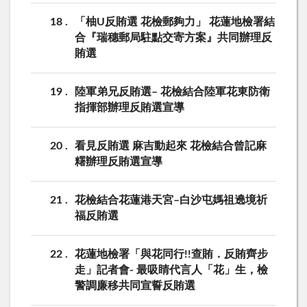
18
「柚U反賄選 花檢郵夠力」 花蓮地檢署結
合『瑞穗郵局駐點交寄方案』共同辦理反
賄選
19
陸軍弟兄反賄選– 花檢結合陸軍花東防衛
指揮部辦理反賄選宣導
20
看見反賄選 麻吉動起來 花檢結合曾記麻
糬辦理反賄選宣導
21
花檢結合花蓮港天宮–白沙屯媽祖遶境祈
福反賄選
22
花蓮地檢署「與花同行!!查賄．反賄齊步
走」記者會- 最吸睛代言人「花」生，檢
警調廉移共同宣誓反賄選