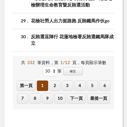
檢辦理生命教育暨反賄選活動
29
花檢社勞人出力挺路跑 反賄鐵馬作伙go
30
反賄選逗陣行 花蓮地檢署反賄選鐵馬隊成
立
共
332
筆資料，第
1/12
頁，
每頁顯示筆數
筆
確定
第一頁
1
2
3
4
5
6
7
8
9
10
下一頁
最後一頁