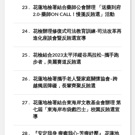
23
花蓮地檢署結合藥師公會辦理 「送藥到府
2.0-藥師ON CALL！慢箋反賄選」活動
24
花檢辦理修復式司法教育訓練-司法改革再
進化座談會暨反賄選宣導
25
花檢結合2023太平洋縱谷馬拉松–攜手跑
步者，美麗賽道反賄選
26
花蓮地檢署攜手老人暨家庭關懷協會–跨
越獨居障礙，長輩齊聚反賄選
27
花蓮地檢署結合東海岸文教基金會辦理 第
七屆「東海岸布袋戲巴士」校園反賄選宣
導
28
『安定我身 療癒我心-芳療紓壓』 花蓮地