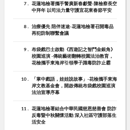
7
花蓮地檢署攜手警廣新春獻聲-陳檢察長空
中拜年 以司法力量守護宜花東春節平安
8
治療優先 陪伴迷途-花蓮地檢署召開毒品
再犯防制聯繫會議
9
布袋戲巴士啟動《西遊記之智鬥金銀角》
校園巡演 -傳統藝術翻轉校園法治教育，
花檢攜手東海岸引領學子識毒防詐止霸
10
「掌中戲語，娃娃說故事」-花檢攜手東海
岸文教基金會，開啟傳統布袋戲校園巡演
法治宣導序幕
11
花蓮地檢署結合中華民國慈恩慈善會 防詐
反毒暨中秋關懷活動 深入社區守護部落生
活安全