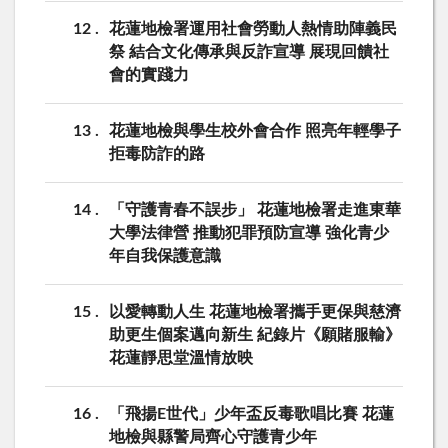
12
花蓮地檢署運用社會勞動人熱情助陣義民
祭 結合文化傳承與反詐宣導 展現回饋社
會的實踐力
13
花蓮地檢與學生校外會合作 照亮年輕學子
拒毒防詐的路
14
「守護青春不誤步」 花蓮地檢署走進東華
大學法律營 推動犯罪預防宣導 強化青少
年自我保護意識
15
以愛轉動人生 花蓮地檢署攜手更保與慈濟
助更生個案邁向新生 紀錄片《願賭服輸》
花蓮靜思堂溫情放映
16
「飛揚E世代」少年盃反毒歌唱比賽 花蓮
地檢與縣警局齊心守護青少年