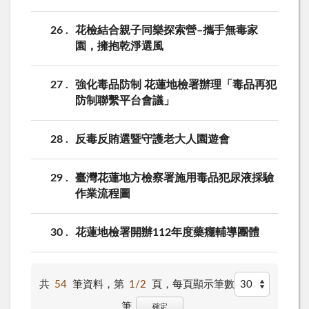
26
花檢結合親子同樂探索營–攜手無毒家
園，擁抱乾淨選風
27
強化毒品防制 花蓮地檢署辦理「毒品再犯
防制聯繫平台會議」
28
反毒反賄選暨守護老大人園遊會
29
臺灣花蓮地方檢察署施用毒品犯尿液採驗
作業流程圖
30
花蓮地檢署開辦112年度藥癮輔導團體
共
54
筆資料，第
1/2
頁，
每頁顯示筆數
筆
確定