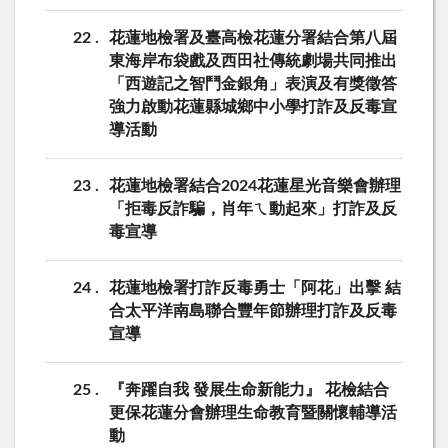
22
花蓮地檢署及臺高檢花蓮分署結合第八屆
東海岸布袋戲及西田社傳統劇場共同推出
「西遊記之智鬥金銀角」表演及有獎徵答
強力啟動花蓮縣城鄉中小學打詐及反毒宣
導活動
23
花蓮地檢署結合2024花蓮星光音樂會辦理
「拒毒反詐騙，肖年ㄟ動起來」打詐及反
毒宣導
24
花蓮地檢署打詐反毒勇士「阿花」出擊 結
合太平洋南島聯合豐年節辦理打詐及反毒
宣導
25
『奔躍自我 發展生命新能力』 花檢結合
更保花蓮分會辦理生命教育暨關懷輔導活
動