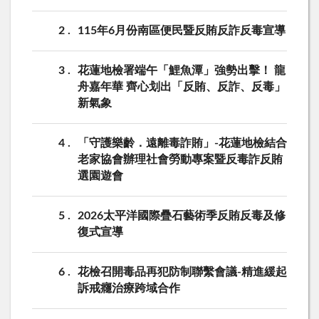
2
115年6月份南區便民暨反賄反詐反毒宣導
3
花蓮地檢署端午「鯉魚潭」強勢出擊！ 龍
舟嘉年華 齊心划出「反賄、反詐、反毒」
新氣象
4
「守護樂齡．遠離毒詐賄」-花蓮地檢結合
老家協會辦理社會勞動專案暨反毒詐反賄
選園遊會
5
2026太平洋國際疊石藝術季反賄反毒及修
復式宣導
6
花檢召開毒品再犯防制聯繫會議-精進緩起
訴戒癮治療跨域合作