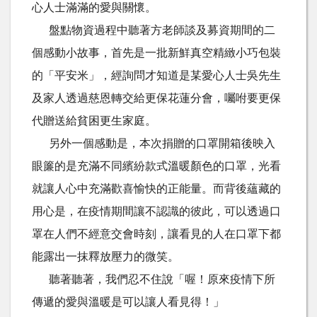
心人士滿滿的愛與關懷。
盤點物資過程中聽著方老師談及募資期間的二
個感動小故事，首先是一批新鮮真空精緻小巧包裝
的「平安米」，經詢問才知道是某愛心人士吳先生
及家人透過慈恩轉交給更保花蓮分會，囑咐要更保
代贈送給貧困更生家庭。
另外一個感動是，本次捐贈的口罩開箱後映入
眼簾的是充滿不同繽紛款式溫暖顏色的口罩，光看
就讓人心中充滿歡喜愉快的正能量。而背後蘊藏的
用心是，在疫情期間讓不認識的彼此，可以透過口
罩在人們不經意交會時刻，讓看見的人在口罩下都
能露出一抹釋放壓力的微笑。
聽著聽著，我們忍不住說「喔！原來疫情下所
傳遞的愛與溫暖是可以讓人看見得！」