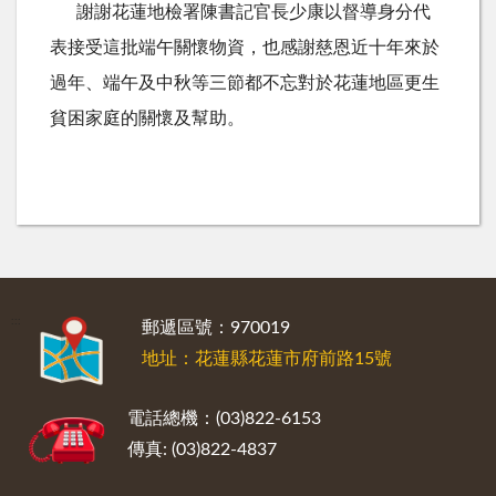
謝謝花蓮地檢署陳書記官長少康以督導身分代
表接受這批端午關懷物資，也感謝慈恩近十年來於
過年、端午及中秋等三節都不忘對於花蓮地區更生
貧困家庭的關懷及幫助。
:::
郵遞區號：970019
地址：花蓮縣花蓮市府前路15號
電話總機：(03)822-6153
傳真: (03)822-4837