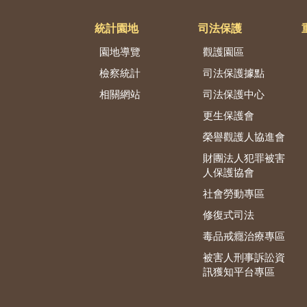
統計園地
司法保護
園地導覽
觀護園區
檢察統計
司法保護據點
相關網站
司法保護中心
更生保護會
榮譽觀護人協進會
財團法人犯罪被害
人保護協會
社會勞動專區
修復式司法
毒品戒癮治療專區
被害人刑事訴訟資
訊獲知平台專區