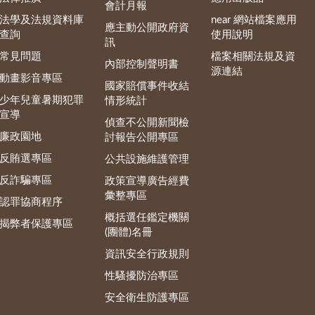
會計月報
法學及法規資料庫
near 網站檔案應用
應主動公開政府資
查詢
使用說明
訊
常見問題
檔案相關法規及資
內部控制聲明書
源連結
動畫影音專區
國家賠償事件收結
少年兒童暑期犯罪
情形統計
宣導
偵查不公開新聞檢
廉政園地
討報告公開專區
反賄選專區
公共設施維護管理
反詐騙專區
政策宣導廣告經費
彙整專區
認罪協商程序
概括選任鑑定機關
揭弊者保護專區
(團體)名冊
資訊安全行政規則
性騷擾防治專區
安全衛生防護專區