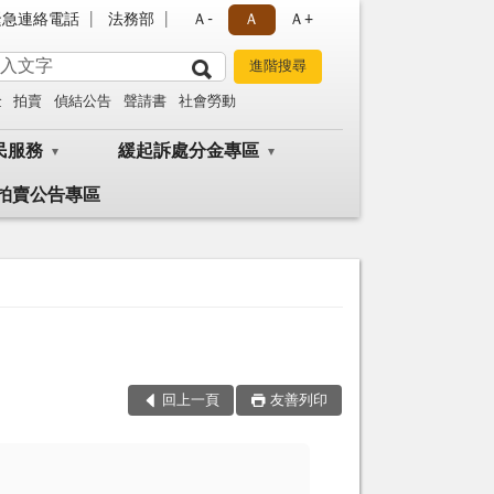
緊急連絡電話
法務部
Ａ-
Ａ
Ａ+
金
拍賣
偵結公告
聲請書
社會勞動
民服務
緩起訴處分金專區
拍賣公告專區
回上一頁
友善列印