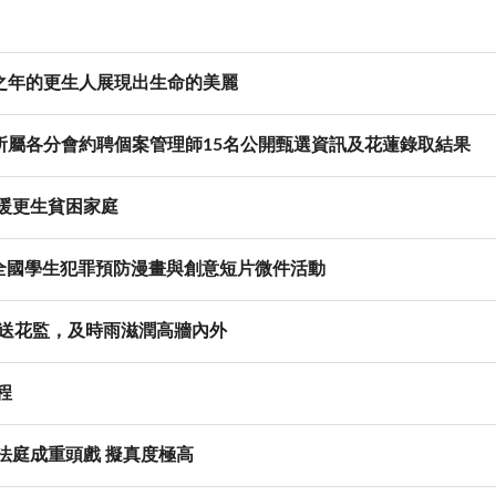
之年的更生人展現出生命的美麗
所屬各分會約聘個案管理師15名公開甄選資訊及花蓮錄取結果
暖更生貧困家庭
」全國學生犯罪預防漫畫與創意短片微件活動
傳送花監，及時雨滋潤高牆內外
程
法庭成重頭戲 擬真度極高