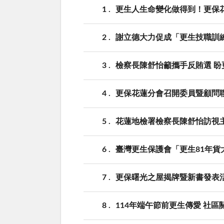
1
更生人生命變化做得到！更保
2
謝立德大力促成「更生技職訓
3
檢察長陳舒怡籲攜手反賄選 
4
更保花蓮分會召開委員暨顧問
5
花蓮地檢署檢察長陳舒怡訪視
6
臺灣更生保護會「更生81年貨
7
更保曙光之屋揭牌暨新書發表
8
114年端午節前更生傳愛 社區