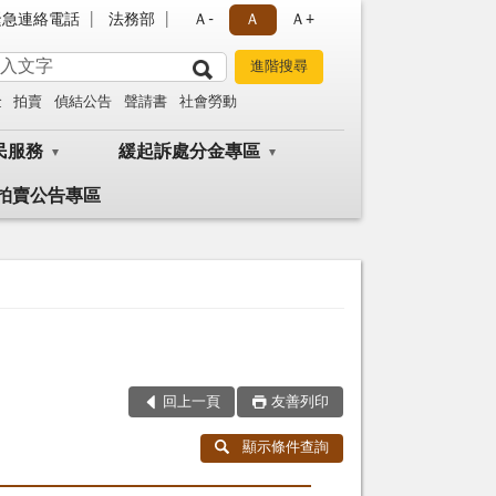
緊急連絡電話
法務部
Ａ-
Ａ
Ａ+
金
拍賣
偵結公告
聲請書
社會勞動
民服務
緩起訴處分金專區
拍賣公告專區
回上一頁
友善列印
顯示條件查詢