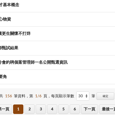
才基本概念
心物資
讓更生關懷不打烊
師甄試結果
分會約聘個案管理師一名公開甄選資訊
要角
共
156
筆資料，第
1/6
頁，
每頁顯示筆數
筆
確定
第一頁
1
2
3
4
5
6
下一頁
最後一