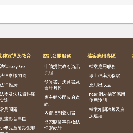
法律宣導及教育
資訊公開服務
檔案應用專區
法律Easy Go
申請提供政府資訊
檔案應用服務
流程
法律常識問答
線上檔案文物展
預算書、決算書及
法律推廣
應用出版品
會計月報
法學及法規資料庫
near 網站檔案應用
應主動公開政府資
查詢
使用說明
訊
常見問題
檔案相關法規及資
內部控制聲明書
源連結
動畫影音專區
國家賠償事件收結
少年兒童暑期犯罪
情形統計