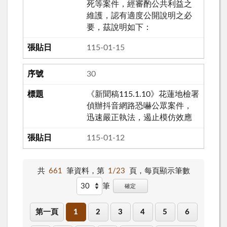
死等案件，經審酌公共利益之
維護，認有適度公開說明之必
要，茲說明如下：
115-01-15
30
《新聞稿115.1.10》花蓮地檢署
偵辦抖音網路恐嚇公眾案件，
迅速嚴正執法，遏止模仿效應
115-01-12
共
661
筆資料，第
1/23
頁，
每頁顯示筆數
筆
確定
第一頁
1
2
3
4
5
6