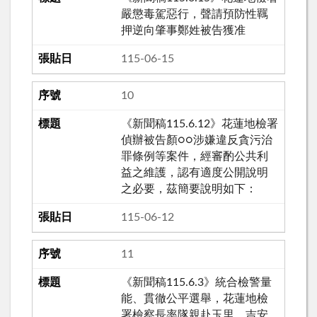
嚴懲毒駕惡行，聲請預防性羈
押逆向肇事鄭姓被告獲准
115-06-15
10
《新聞稿115.6.12》花蓮地檢署
偵辦被告顏○○涉嫌違反貪污治
罪條例等案件，經審酌公共利
益之維護，認有適度公開說明
之必要，茲簡要說明如下：
115-06-12
11
《新聞稿115.6.3》統合檢警量
能、貫徹公平選舉，花蓮地檢
署檢察長率隊親赴玉里、吉安