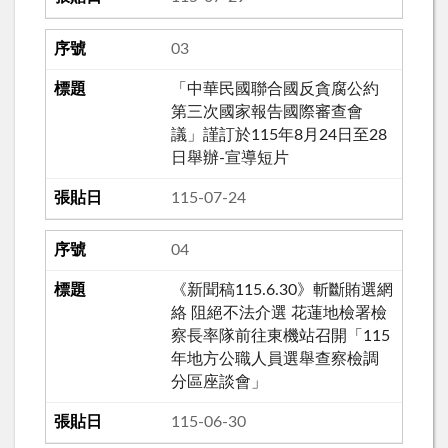
03
「中華民國聯合國反貪腐公約
第三次國家報告國際審查會
議」謹訂於115年8月24日至28
日舉辦-宣導短片
115-07-24
04
《新聞稿115.6.30》斬斷賄選網
絡 阻絕不法介選 花蓮地檢署檢
察長率隊前往東機站召開「115
年地方公職人員選舉查察檢調
分區座談會」
115-06-30