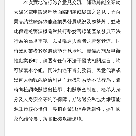
本次實地進行綜合意見交流，傾聽綠能企業於
太陽光電申設過程所面臨問題或疑慮之意見，除向
業者請益瞭解綠能產業界發展現況及趨勢外，並藉
此傳達檢警調機關對於打擊妨害綠能產業發展不法
行為的高度重視，以及暢通與業者之聯繫管道。同
時鼓勵業者於發展綠能尋覓場地、籌備設施及申辦
推動業務時，倘遇有任何不法干擾或相關建言，均
可聯繫本小組。同時如遇不肖公務員、民意代表或
黑道人物覬覦經濟利益而藉機勒索等不法行為，隨
時向檢調機關提出檢舉，相關獎金制度、檢舉人身
分及人身安全等均予保障，期透過公私協力維護能
源政策核心價值，厚植企業誠信產業韌性，提升國
家永續發展，落實低碳永續環境。