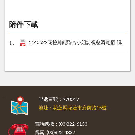
附件下載
1140522花檢綠能聯合小組訪視慈濟電廠 傾聽綠能產業交流意見.pdf
:::
郵遞區號：970019
地址：花蓮縣花蓮市府前路15號
電話總機：(03)822-6153
傳真: (03)822-4837