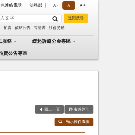
緊急連絡電話
法務部
Ａ-
Ａ
Ａ+
金
拍賣
偵結公告
聲請書
社會勞動
民服務
緩起訴處分金專區
拍賣公告專區
回上一頁
友善列印
顯示條件查詢