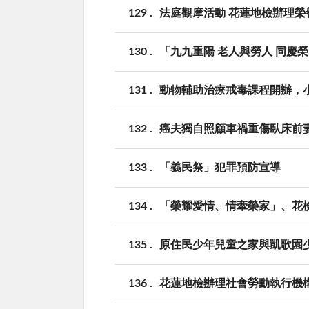
129
法庭觀摩活動 花蓮地檢辦理
130
「九九重陽 老人與勞人 同慶
131
動物輔助治療戒毒課程開辦，
132
癌夫獨自照顧車禍重傷臥床前
133
「義民祭」犯罪預防宣導
134
「榮耀愛情、情牽榮家」、花
135
原住民少年兒童之家與凱歌園
136
花蓮地檢辦理社會勞動執行機