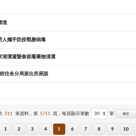
環境
勞人攜手防疫戰勝病毒
家清潔週暨春節廢棄物清運
官前往各分局派出所座談
共
311
筆資料，第
5/11
頁，
每頁顯示筆數
筆
確定
1
2
3
4
5
6
7
8
9
10