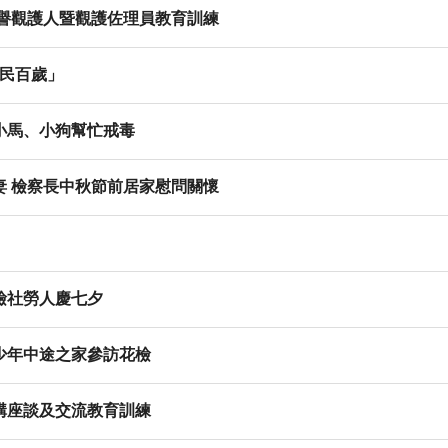
榮譽觀護人暨觀護佐理員教育訓練
榮民百歲」
小馬、小狗幫忙戒毒
妻 檢察長中秋節前居家慰問關懷
檢社勞人慶七夕
少年中途之家參訪花檢
構座談及交流教育訓練