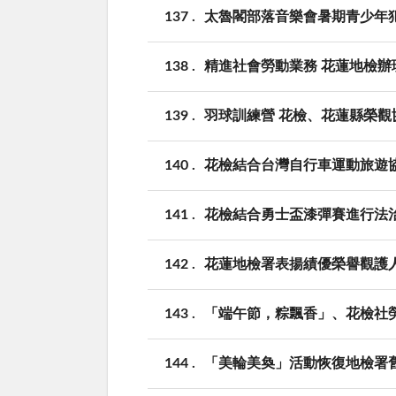
137
太魯閣部落音樂會暑期青少年
138
精進社會勞動業務 花蓮地檢辦
139
羽球訓練營 花檢、花蓮縣榮
140
花檢結合台灣自行車運動旅遊
141
花檢結合勇士盃漆彈賽進行法
142
花蓮地檢署表揚績優榮譽觀護
143
「端午節，粽飄香」、花檢社
144
「美輪美奐」活動恢復地檢署