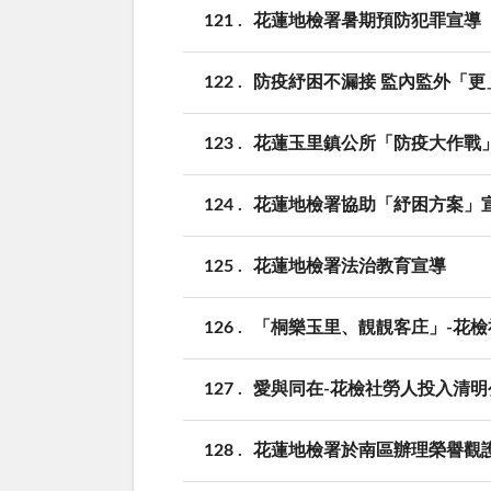
121
花蓮地檢署暑期預防犯罪宣導
122
防疫紓困不漏接 監內監外「更
123
花蓮玉里鎮公所「防疫大作戰
124
花蓮地檢署協助「紓困方案」
125
花蓮地檢署法治教育宣導
126
「桐樂玉里、靚靚客庄」-花
127
愛與同在-花檢社勞人投入清明
128
花蓮地檢署於南區辦理榮譽觀