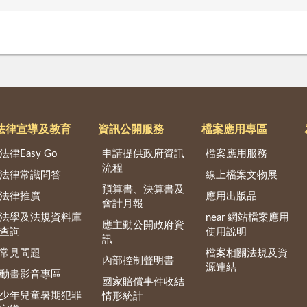
法律宣導及教育
資訊公開服務
檔案應用專區
法律Easy Go
申請提供政府資訊
檔案應用服務
流程
法律常識問答
線上檔案文物展
預算書、決算書及
法律推廣
應用出版品
會計月報
法學及法規資料庫
near 網站檔案應用
應主動公開政府資
查詢
使用說明
訊
常見問題
檔案相關法規及資
內部控制聲明書
源連結
動畫影音專區
國家賠償事件收結
少年兒童暑期犯罪
情形統計