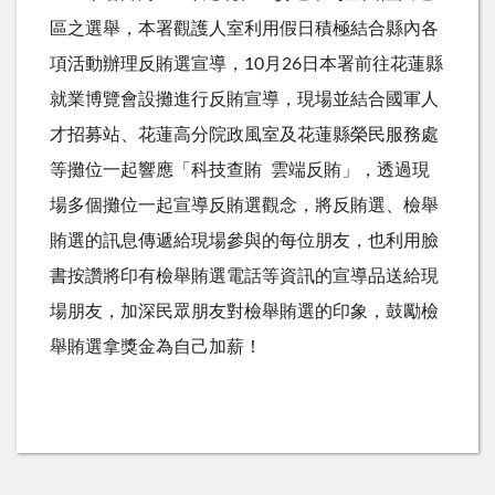
區之選舉，本署觀護人室利用假日積極結合縣內各
項活動辦理反賄選宣導，
10
月
26
日本署前往花蓮縣
就業博覽會設攤進行反賄宣導，現場並結合國軍人
才招募站、花蓮高分院政風室及花蓮縣榮民服務處
等攤位一起響應「科技查賄 雲端反賄」，透過現
場多個攤位一起宣導反賄選觀念，將反賄選、檢舉
賄選的訊息傳遞給現場參與的每位朋友，也利用臉
書按讚將印有檢舉賄選電話等資訊的宣導品送給現
場朋友，加深民眾朋友對檢舉賄選的印象，鼓勵檢
舉賄選拿獎金為自己加薪！