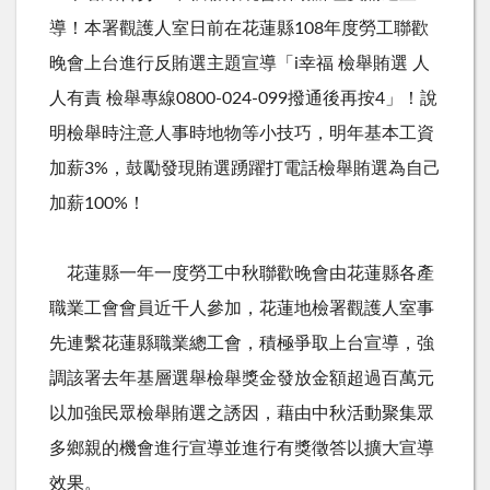
導！本署觀護人室日前在花蓮縣108年度勞工聯歡
晚會上台進行反賄選主題宣導「i幸福 檢舉賄選 人
人有責 檢舉專線0800-024-099撥通後再按4」！說
明檢舉時注意人事時地物等小技巧，明年基本工資
加薪3%，鼓勵發現賄選踴躍打電話檢舉賄選為自己
加薪100%！
花蓮縣一年一度勞工中秋聯歡晚會由花蓮縣各產
職業工會會員近千人參加，花蓮地檢署觀護人室事
先連繫花蓮縣職業總工會，積極爭取上台宣導，強
調該署去年基層選舉檢舉獎金發放金額超過百萬元
以加強民眾檢舉賄選之誘因，藉由中秋活動聚集眾
多鄉親的機會進行宣導並進行有獎徵答以擴大宣導
效果。