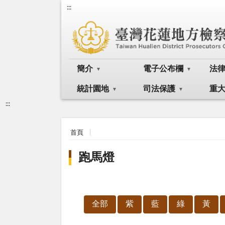
:::
簡介
電子公布欄
法
統計園地
司法保護
重
:::
首頁
跑馬燈
全部
紫
藍
綠
黃