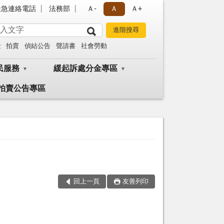
緊急連絡電話
法務部
Ａ-
Ａ
Ａ+
金
拍賣
偵結公告
聲請書
社會勞動
民服務
緩起訴處分金專區
拍賣公告專區
回上一頁
友善列印