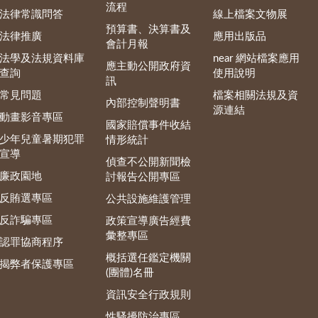
流程
法律常識問答
線上檔案文物展
預算書、決算書及
法律推廣
應用出版品
會計月報
法學及法規資料庫
near 網站檔案應用
應主動公開政府資
查詢
使用說明
訊
常見問題
檔案相關法規及資
內部控制聲明書
源連結
動畫影音專區
國家賠償事件收結
少年兒童暑期犯罪
情形統計
宣導
偵查不公開新聞檢
廉政園地
討報告公開專區
反賄選專區
公共設施維護管理
反詐騙專區
政策宣導廣告經費
彙整專區
認罪協商程序
概括選任鑑定機關
揭弊者保護專區
(團體)名冊
資訊安全行政規則
性騷擾防治專區