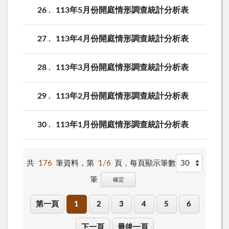
26
113年5月份開庭情形調查統計分析表
27
113年4月份開庭情形調查統計分析表
28
113年3月份開庭情形調查統計分析表
29
113年2月份開庭情形調查統計分析表
30
113年1月份開庭情形調查統計分析表
共
176
筆資料，第
1/6
頁，
每頁顯示筆數
筆
確定
第一頁
1
2
3
4
5
6
下一頁
最後一頁