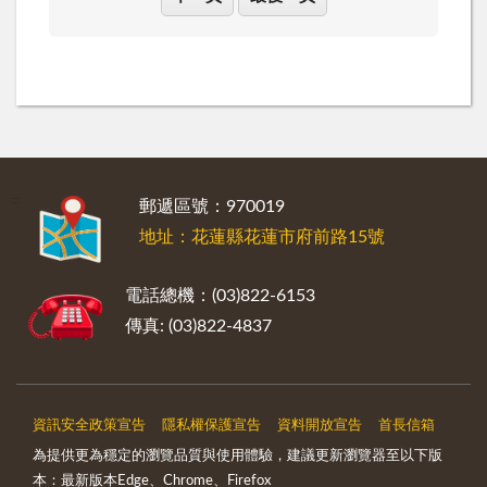
:::
郵遞區號：970019
地址：花蓮縣花蓮市府前路15號
電話總機：(03)822-6153
傳真: (03)822-4837
資訊安全政策宣告
隱私權保護宣告
資料開放宣告
首長信箱
為提供更為穩定的瀏覽品質與使用體驗，建議更新瀏覽器至以下版
本：最新版本Edge、Chrome、Firefox