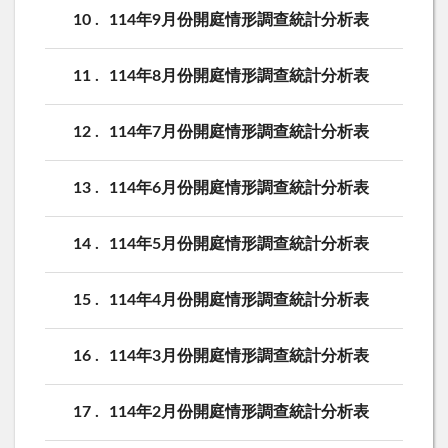
10
114年9月份開庭情形調查統計分析表
11
114年8月份開庭情形調查統計分析表
12
114年7月份開庭情形調查統計分析表
13
114年6月份開庭情形調查統計分析表
14
114年5月份開庭情形調查統計分析表
15
114年4月份開庭情形調查統計分析表
16
114年3月份開庭情形調查統計分析表
17
114年2月份開庭情形調查統計分析表