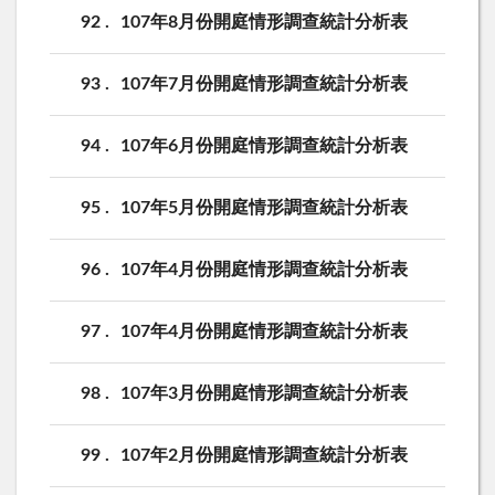
92
107年8月份開庭情形調查統計分析表
93
107年7月份開庭情形調查統計分析表
94
107年6月份開庭情形調查統計分析表
95
107年5月份開庭情形調查統計分析表
96
107年4月份開庭情形調查統計分析表
97
107年4月份開庭情形調查統計分析表
98
107年3月份開庭情形調查統計分析表
99
107年2月份開庭情形調查統計分析表