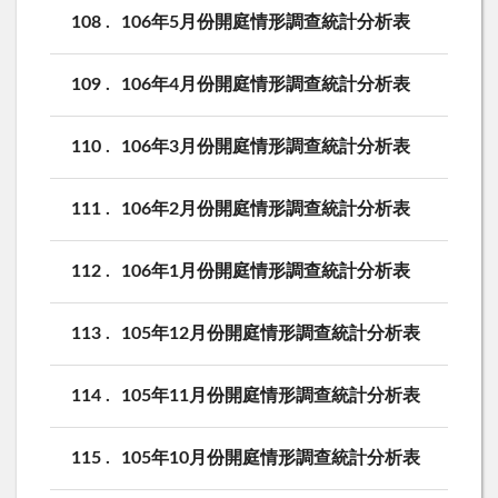
108
106年5月份開庭情形調查統計分析表
109
106年4月份開庭情形調查統計分析表
110
106年3月份開庭情形調查統計分析表
111
106年2月份開庭情形調查統計分析表
112
106年1月份開庭情形調查統計分析表
113
105年12月份開庭情形調查統計分析表
114
105年11月份開庭情形調查統計分析表
115
105年10月份開庭情形調查統計分析表