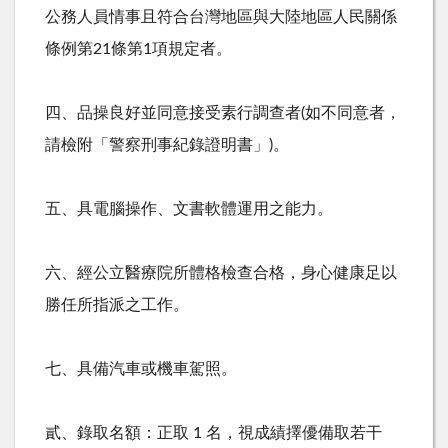
公務人員情事且符合台灣地區與大陸地區人民關係
條例第
21
條第
1
項規定者。
四、品操良好並同意接受素行調查者
(
如不同意者，
請檢附「警察刑事紀錄證明書」
)
。
五、具電腦操作、文書軟體運用之能力。
六、經公立醫療院所體格檢查合格，身心健康足以
勝任所指派之工作。
七、具備汽車或機車駕照。
貳、錄取名額：正取
1
名，視成績擇優備取若干