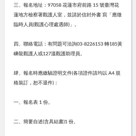
三、報名地址：
97058
花蓮市府前路
15
號臺灣花
蓮地方檢察署觀護人室，並請於信封外書 寫「應徵
臨時人員
(
觀護心理處遇師
)
」。
四、聯絡電話：有問題可洽詢
03-8226153
轉
185
黃
嵊龍觀護人或
127
溫觀護助理員。
肆、報名時應繳驗證明文件
(
各項證件請均以
A4
規
格裝訂，恕不退件
)
：
一、報名表
1
份。
二、簡要自述
(
含具結書
)1
份。