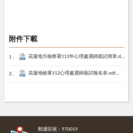
附件下載
花蓮地方檢察署112年心理處遇師面試簡章.docx
2
花蓮地檢署112心理處遇師面試報名表.odt
19 KB
:::
郵遞區號：970019