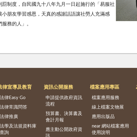
刑罰制度，自民國九十八年九月一日起施行的「易服社
讓小朋友學習感恩，天真的感謝話語讓社勞人充滿感
們服務的人」。
法律宣導及教育
資訊公開服務
檔案應用專區
法律Easy Go
申請提供政府資訊
檔案應用服務
流程
法律常識問答
線上檔案文物展
預算書、決算書及
法律推廣
應用出版品
會計月報
法學及法規資料庫
near 網站檔案應用
應主動公開政府資
查詢
使用說明
訊