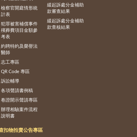
緩起訴處分金補助
檢察官開庭情形統
款審查結果
計表
緩起訴處分金補助
犯罪被害補償事件
款查核結果
殯葬費項目金額參
考表
約聘特約及榮譽法
醫師
志工專區
QR Code 專區
訴訟輔導
各項聲請書例稿
卷證開示聲請專區
辦理相驗案件流程
說明書
查扣物拍賣公告專區