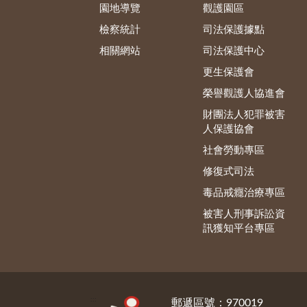
園地導覽
觀護園區
檢察統計
司法保護據點
相關網站
司法保護中心
更生保護會
榮譽觀護人協進會
財團法人犯罪被害
人保護協會
社會勞動專區
修復式司法
毒品戒癮治療專區
被害人刑事訴訟資
訊獲知平台專區
:::
郵遞區號：970019