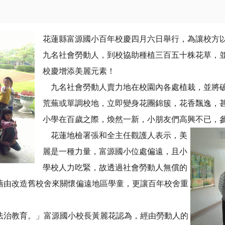
花蓮縣富源國小百年校慶四月六日舉行，為讓校方
九名社會勞動人，到校協助種植三百五十株花草，
校慶增添美麗元素！
九名社會勞動人賣力地在校園內各處植栽，並將破
荒蕪或單調校地，立即變身花團錦簇，花香飄逸，
小學在百歲之際，煥然一新，小朋友們高興不已，
花蓮地檢署張和全主任觀護人表示，美
麗是一種力量，富源國小位處偏遠，且小
學校人力吃緊，故透過社會勞動人無償的
藉由改造舊校舍來關懷偏遠地區學童，更讓百年校舍重
治教育。」富源國小校長黃麗花認為，經由勞動人的