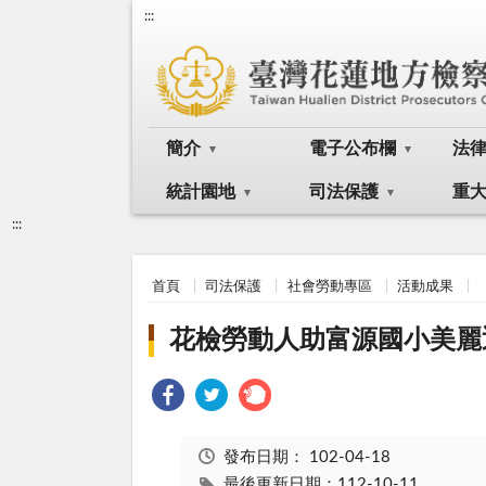
:::
簡介
電子公布欄
法
統計園地
司法保護
重
:::
首頁
司法保護
社會勞動專區
活動成果
花檢勞動人助富源國小美麗
發布日期：
102-04-18
最後更新日期：112-10-11