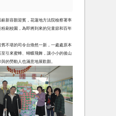
以嶄新容顏迎賓，花蓮地方法院檢察署率
並粉刷校園，為即將到來的兒童節和百年
舊不堪的司令台煥然一新，一處處原本
甚至引來蜜蜂、蝴蝶飛舞，讓小小的後山
參與的勞動人也滿意地
展歡顏。