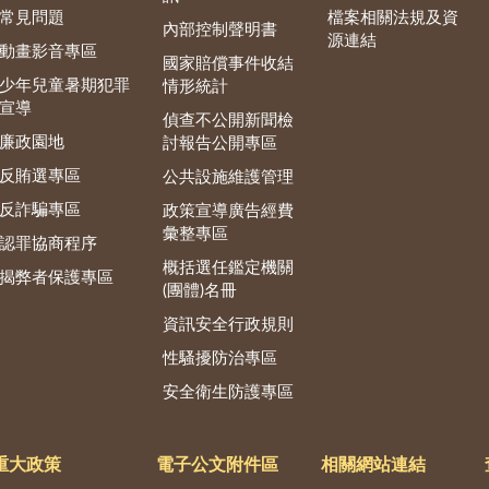
常見問題
檔案相關法規及資
內部控制聲明書
源連結
動畫影音專區
國家賠償事件收結
少年兒童暑期犯罪
情形統計
宣導
偵查不公開新聞檢
廉政園地
討報告公開專區
反賄選專區
公共設施維護管理
反詐騙專區
政策宣導廣告經費
彙整專區
認罪協商程序
概括選任鑑定機關
揭弊者保護專區
(團體)名冊
資訊安全行政規則
性騷擾防治專區
安全衛生防護專區
重大政策
電子公文附件區
相關網站連結