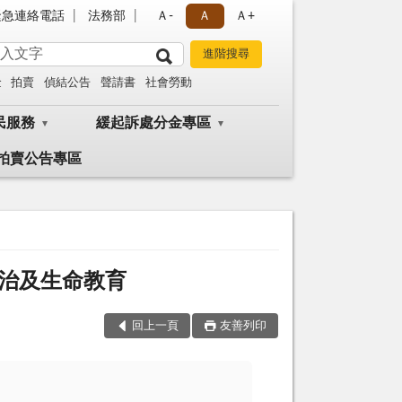
緊急連絡電話
法務部
Ａ-
Ａ
Ａ+
金
拍賣
偵結公告
聲請書
社會勞動
民服務
緩起訴處分金專區
拍賣公告專區
法治及生命教育
回上一頁
友善列印