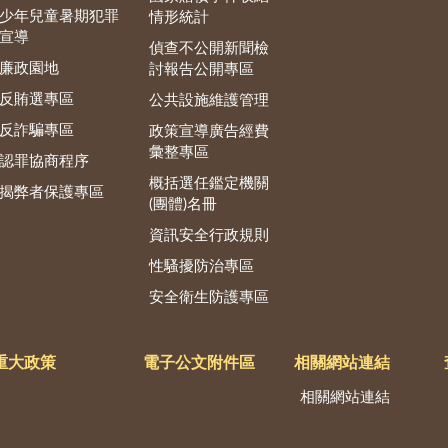
少年兒童暑期犯罪
情形統計
宣導
偵查不公開新聞檢
廉政園地
討報告公開專區
反賄選專區
公共設施維護管理
反詐騙專區
政策宣導廣告經費
彙整專區
認罪協商程序
概括選任鑑定機關
揭弊者保護專區
(團體)名冊
資訊安全行政規則
性騷擾防治專區
安全衛生防護專區
重大政策
電子公文附件區
相關網站連結
相關網站連結