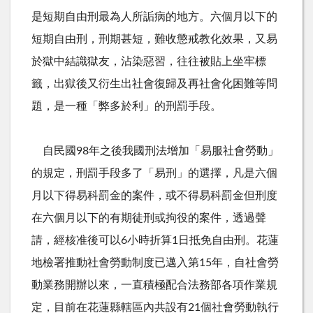
是短期自由刑最為人所詬病的地方。六個月以下的
短期自由刑，刑期甚短，難收懲戒教化效果，又易
於獄中結識獄友，沾染惡習，往往被貼上坐牢標
籤，出獄後又衍生出社會復歸及再社會化困難等問
題，是一種「弊多於利」的刑罰手段。
自民國98年之後我國刑法增加「易服社會勞動」
的規定，刑罰手段多了「易刑」的選擇，凡是六個
月以下得易科罰金的案件，或不得易科罰金但刑度
在六個月以下的有期徒刑或拘役的案件，透過聲
請，經核准後可以6小時折算1日抵免自由刑。花蓮
地檢署推動社會勞動制度已邁入第15年，自社會勞
動業務開辦以來，一直積極配合法務部各項作業規
定，目前在花蓮縣轄區內共設有21個社會勞動執行