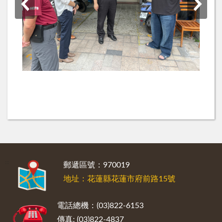
:::
郵遞區號：970019
地址：花蓮縣花蓮市府前路15號
電話總機：(03)822-6153
傳真: (03)822-4837