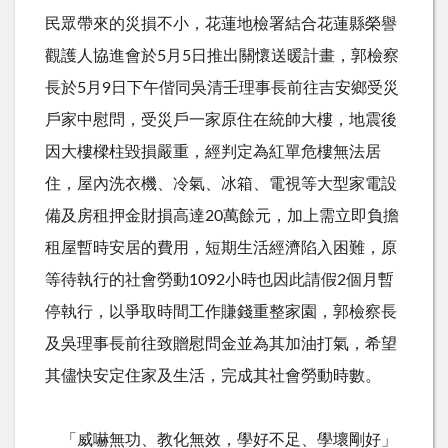
民眾帶來的災損不小，花蓮地檢署結合花蓮縣榮譽
觀護人協進會於5月5日推出關懷送暖計畫，郭檢察
長於5月9日下午偕同吳清壬理事長前往吉安鄉受災
戶家中慰問，受災戶一家原住在統帥大樓，地震後
因大樓樑柱毀損嚴重，經判定為紅單危樓無法居
住，屋內洗衣機、冷氣、冰箱、電視等大型家電設
備及房租押金財損高達20萬餘元，加上需立即負擔
租屋暫時安居的費用，短期生活經濟陷入困難，原
等待執行的社會勞動1092小時也因此請假2個月暫
停執行，以爭取時間工作賺錢重整家園，郭檢察長
及吳理事長前往致贈慰問金並為其加油打氣，希望
其儘快安定住家及生活，完成其社會勞動時數。
「威嚇無功、教化無效，學好不足、學壞剛好」