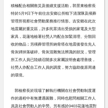
積極配合相關救災及後續支援活動，郭景東檢察長
特於5月9日下午前往吉安鄉公所轄下清潔隊及殯葬
管理所視察社會勞動業務推行情形。吉安鄉在此次
地震屬於重災區，許多民眾清出受損的家電及大型
家具，花蓮地檢署社勞人均配合加緊清理、分類回
收的物品；另殯葬管理所納骨塔在地震後發生先人
骨灰罈掉落破碎、骨灰混雜無法辨識的狀況，管理
所工作人員已陸續召開多次家屬說明會處理善後，
社勞人亦配合工作人員的調度，努力協助復原周邊
的環境。
郭檢察長於現場了解執行機關在社會勞動制度運
作的過程中有無遭遇困難，同時也慰問相關工作人
員及社會勞動人的辛勞。另有感於0403花蓮地震對