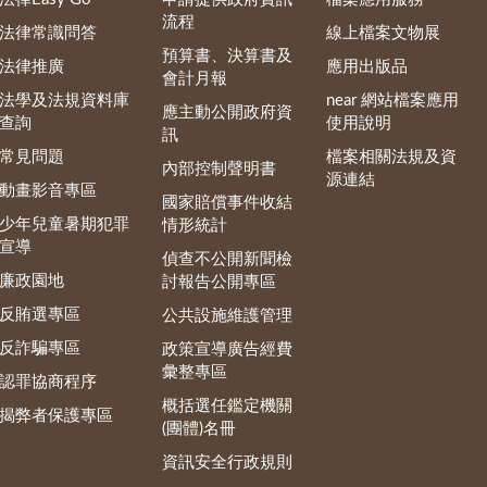
流程
法律常識問答
線上檔案文物展
預算書、決算書及
法律推廣
應用出版品
會計月報
法學及法規資料庫
near 網站檔案應用
應主動公開政府資
查詢
使用說明
訊
常見問題
檔案相關法規及資
內部控制聲明書
源連結
動畫影音專區
國家賠償事件收結
少年兒童暑期犯罪
情形統計
宣導
偵查不公開新聞檢
廉政園地
討報告公開專區
反賄選專區
公共設施維護管理
反詐騙專區
政策宣導廣告經費
彙整專區
認罪協商程序
概括選任鑑定機關
揭弊者保護專區
(團體)名冊
資訊安全行政規則