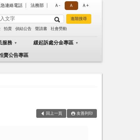
緊急連絡電話
法務部
Ａ-
Ａ
Ａ+
金
拍賣
偵結公告
聲請書
社會勞動
民服務
緩起訴處分金專區
拍賣公告專區
回上一頁
友善列印