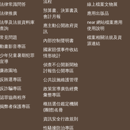
流程
法律常識問答
線上檔案文物展
預算書、決算書及
法律推廣
應用出版品
會計月報
法學及法規資料庫
near 網站檔案應用
應主動公開政府資
查詢
使用說明
訊
常見問題
檔案相關法規及資
內部控制聲明書
源連結
動畫影音專區
國家賠償事件收結
少年兒童暑期犯罪
情形統計
宣導
偵查不公開新聞檢
廉政園地
討報告公開專區
反賄選專區
公共設施維護管理
反詐騙專區
政策宣導廣告經費
彙整專區
認罪協商程序
概括選任鑑定機關
揭弊者保護專區
(團體)名冊
資訊安全行政規則
性騷擾防治專區