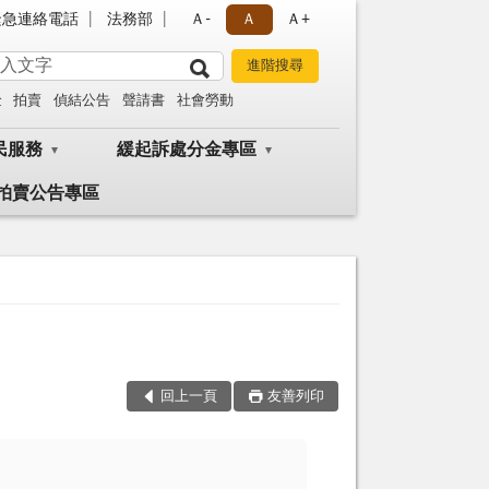
緊急連絡電話
法務部
Ａ-
Ａ
Ａ+
金
拍賣
偵結公告
聲請書
社會勞動
民服務
緩起訴處分金專區
拍賣公告專區
回上一頁
友善列印