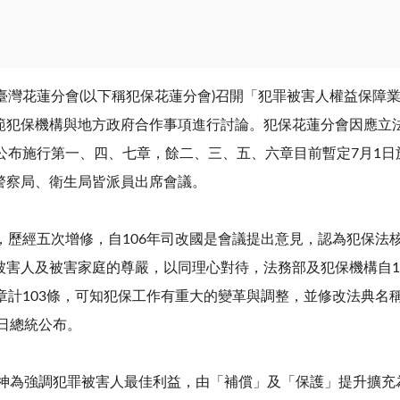
臺灣花蓮分會
(
以下稱犯保花蓮分會
)
召開「犯罪被害人權益保障
範犯保機構與地方政府合作事項進行討論。犯保花蓮分會因應立
公布施行第一、四、七章，餘二、三、五、六章目前暫定
7
月
1
日
警察局、衛生局皆派員出席會議。
，歷經五次增修，自
106
年司改國是會議提出意見，認為犯保法
被害人及被害家庭的尊嚴，以同理心對待，法務部及犯保機構自
1
章計
103
條，可知犯保工作有重大的變革與調整，並修改法典名
日總統公布。
神為強調犯罪被害人最佳利益，由「補償」及「保護」提升擴充