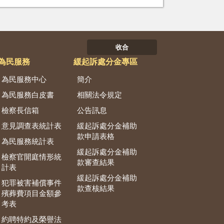
收合
為民服務
緩起訴處分金專區
為民服務中心
簡介
為民服務白皮書
相關法令規定
檢察長信箱
公告訊息
意見調查表統計表
緩起訴處分金補助
款申請表格
為民服務統計表
緩起訴處分金補助
檢察官開庭情形統
款審查結果
計表
緩起訴處分金補助
犯罪被害補償事件
款查核結果
殯葬費項目金額參
考表
約聘特約及榮譽法