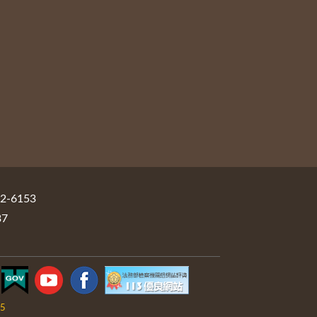
-6153
37
05