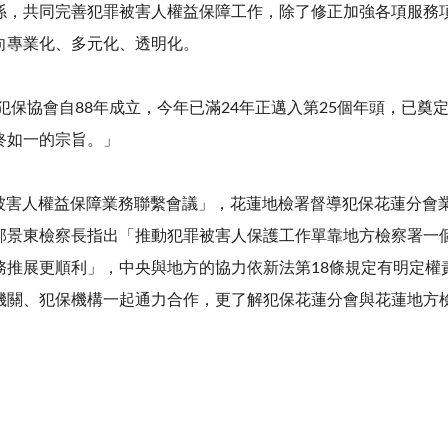
係，共同完善犯罪被害人權益保障工作，除了修正加強各項服務
向專業化、多元化、透明化。
犯保協會自
88
年成立，今年已滿
24
年正邁入第
25
個年頭，已奠
終如一的宗旨。」
被害人權益保障業務聯繫會議」，花蓮地檢署督導犯保花蓮分會
郭景東檢察長指出「推動犯罪被害人保護工作單靠地方檢察署一
務推展更順利」，中央與地方的協力依新法第
18
條規定有明定權
機關、犯保機構一起通力合作，更了解犯保花蓮分會與花蓮地方