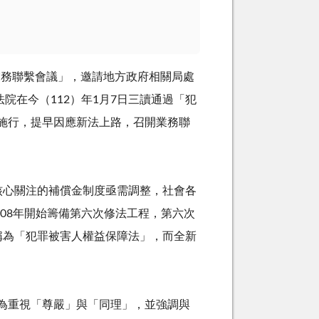
業務聯繫會議」，邀請地方政府相關局處
法院在今（
112
）年
1
月
7
日三讀通過「犯
施行，提早因應新法上路，召開業務聯
核心關注的補償金制度亟需調整，社會各
08
年開始籌備第六次修法工程，第六次
稱為「犯罪被害人權益保障法」，而全新
為重視「尊嚴」與「同理」，並強調與