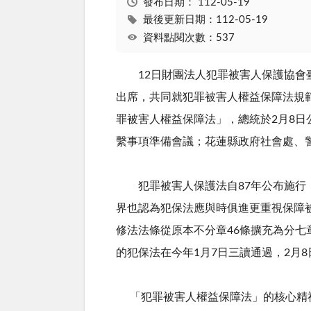
發布日期：
112-05-19
最後更新日期：112-05-19
資料點閱次數：537
12
日財團法人犯罪被害人保護協會
出席，共同就犯罪被害人權益保障法規
罪被害人權益保障法」，總統於
2
月
8
日
繫事項準備會議；花蓮縣政府社會處、
犯罪被害人保護法自
87
年公布施行
界也認為犯保法應與時俱進更重視保障
修法法條從原本不分章
46
條擴充為分七
的犯保法在今年
1
月
7
日三讀通過，
2
月
8
「犯罪被害人權益保障法」的核心精