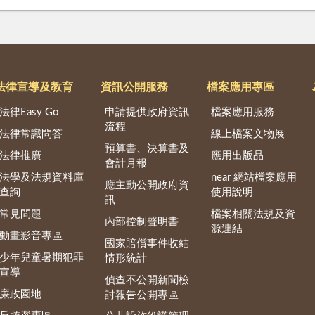
法律宣導及教育
資訊公開服務
檔案應用專區
法律Easy Go
申請提供政府資訊
檔案應用服務
流程
法律常識問答
線上檔案文物展
預算書、決算書及
法律推廣
應用出版品
會計月報
法學及法規資料庫
near 網站檔案應用
應主動公開政府資
查詢
使用說明
訊
常見問題
檔案相關法規及資
內部控制聲明書
源連結
動畫影音專區
國家賠償事件收結
少年兒童暑期犯罪
情形統計
宣導
偵查不公開新聞檢
廉政園地
討報告公開專區