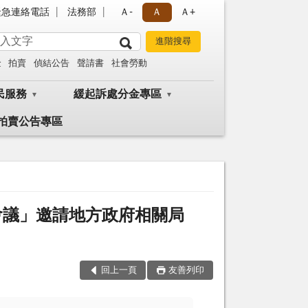
緊急連絡電話
法務部
Ａ-
Ａ
Ａ+
金
拍賣
偵結公告
聲請書
社會勞動
民服務
緩起訴處分金專區
拍賣公告專區
會議」邀請地方政府相關局
回上一頁
友善列印