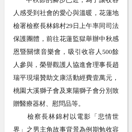
人感受到社會的愛心與溫暖，
花蓮地
檢署檢察長林錦村
29
日上午率同司法
保護團體，前往
花蓮監獄
舉辦中秋感
恩暨關懷音樂會，吸引收容人
500
餘
人參與，榮譽觀護人協進會理事長趙
瑞平現場贊助文康活動經費壹萬元，
桃園大溪獅子會及東陽獅子會分別致
贈醫療器材、慰問品等。
檢察長林錦村以電影「悲情世
界」之男主角故事背景為例期勉收容