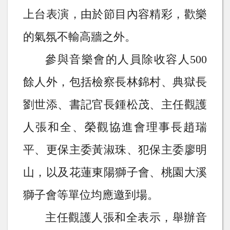
上台表演，由於
節目內容精彩，歡樂
的氣氛不輸高牆之外。
參與音樂會的人員除
收容人
500
餘人外，包括檢察長林錦村、典獄長
劉世添、書記官長鍾松茂、
主任觀護
人張和全、榮觀協進會理事長趙瑞
平、更保主委黃淑珠、犯保主委廖明
山，以及花蓮東陽獅子會、桃園大溪
獅子會等單位均應邀到場
。
主任觀護人張和全表示，舉辦
音