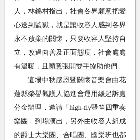
人，林錦村指出，社會各界願意把愛
心送到監獄，就是
讓收容人感到各界
永不放棄的關懷
，只要收容人堅持自
立，改過向善及正面態度，社會處處
有溫暖，且願意張開雙手協助他們。
這場中秋感恩暨關懷音樂會由花
蓮縣榮譽觀護人協進會運用緩起訴處
分金辦理，邀請
「
high-fly
豎笛四重奏
樂團」到場演出，另外由收容人組成
的爵士大樂團、合唱團、國樂班也都