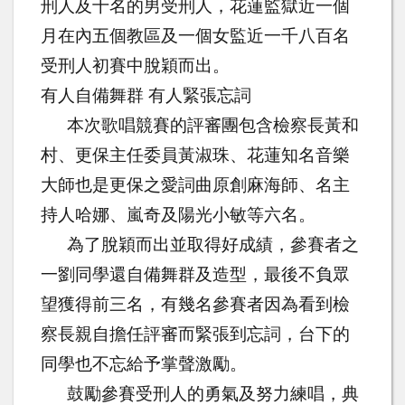
刑人及十名的男受刑人，花蓮監獄近一個
月在內五個教區及一個女監近一千八百名
受刑人初賽中脫穎而出。
有人自備舞群 有人緊張忘詞
本次歌唱競賽的評審團包含檢察長黃和
村、更保主任委員黃淑珠、花蓮知名音樂
大師也是更保之愛詞曲原創麻海師、名主
持人哈娜、嵐奇及陽光小敏等六名。
為了脫穎而出並取得好成績，參賽者之
一劉同學還自備舞群及造型，最後不負眾
望獲得前三名，有幾名參賽者因為看到檢
察長親自擔任評審而緊張到忘詞，台下的
同學也不忘給予掌聲激勵。
鼓勵參賽受刑人的勇氣及努力練唱，典