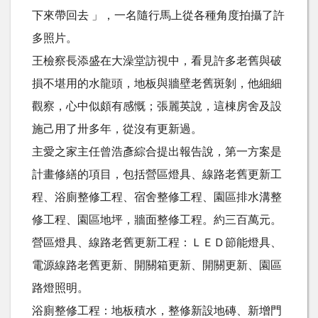
下來帶回去 」，一名隨行馬上從各種角度拍攝了許
多照片。
王檢察長添盛在大澡堂訪視中，看見許多老舊與破
損不堪用的水龍頭，地板與牆壁老舊斑剝，他細細
觀察，心中似頗有感慨；張麗英說，這棟房舍及設
施己用了卅多年，從沒有更新過。
主愛之家主任曾浩彥綜合提出報告說，第一方案是
計畫修繕的項目，包括營區燈具、線路老舊更新工
程、浴廁整修工程、宿舍整修工程、園區排水溝整
修工程、園區地坪，牆面整修工程。約三百萬元。
營區燈具、線路老舊更新工程：ＬＥＤ節能燈具、
電源線路老舊更新、開關箱更新、開關更新、園區
路燈照明。
浴廁整修工程：地板積水，整修新設地磚、新增門