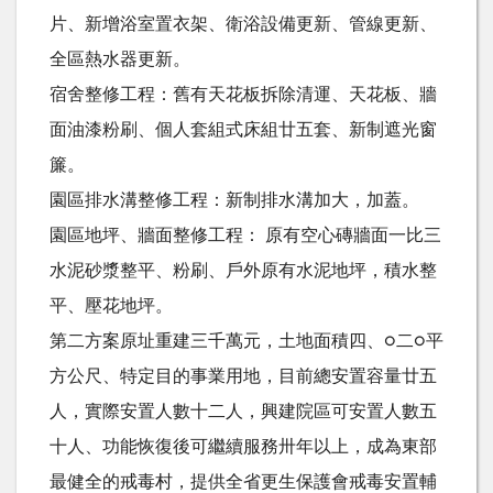
片、新增浴室置衣架、衛浴設備更新、管線更新、
全區熱水器更新。
宿舍整修工程：舊有天花板拆除清運、天花板、牆
面油漆粉刷、個人套組式床組廿五套、新制遮光窗
簾。
園區排水溝整修工程：新制排水溝加大，加蓋。
園區地坪、牆面整修工程： 原有空心磚牆面一比三
水泥砂漿整平、粉刷、戶外原有水泥地坪，積水整
平、壓花地坪。
第二方案原址重建三千萬元，土地面積四、○二○平
方公尺、特定目的事業用地，目前總安置容量廿五
人，實際安置人數十二人，興建院區可安置人數五
十人、功能恢復後可繼續服務卅年以上，成為東部
最健全的戒毒村，提供全省更生保護會戒毒安置輔