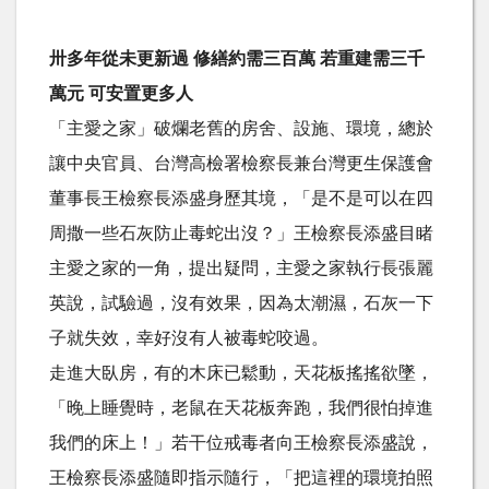
卅多年從未更新過 修繕約需三百萬 若重建需三千
萬元 可安置更多人
「主愛之家」破爛老舊的房舍、設施、環境，總於
讓中央官員、台灣高檢署檢察長兼台灣更生保護會
董事長王檢察長添盛身歷其境，「是不是可以在四
周撒一些石灰防止毒蛇出沒？」王檢察長添盛目睹
主愛之家的一角，提出疑問，主愛之家執行長張麗
英說，試驗過，沒有效果，因為太潮濕，石灰一下
子就失效，幸好沒有人被毒蛇咬過。
走進大臥房，有的木床已鬆動，天花板搖搖欲墜，
「晚上睡覺時，老鼠在天花板奔跑，我們很怕掉進
我們的床上！」若干位戒毒者向王檢察長添盛說，
王檢察長添盛隨即指示隨行，「把這裡的環境拍照