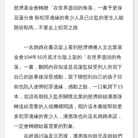
慈濟基金會轉贈「在世界盡頭的角落」一書予更保
花蓮分會 盼犯罪邊緣的青少人及已出監的更生人能
懸岩勒馬，不要走上犯罪之路
一名媽媽在書店架上看到慈濟傳播人文志業基
金會104年10月底才出版上架的「在世界盡頭的角
落」一書，翻閱內容知道是花蓮監獄受刑人所寫下
自己的故事後深受感動，當下聯想到自己的孩子目
前也陷入迷惘犯罪邊緣，感動之餘，一口氣買下15
本，並請長期投入監所關懷志業的慈濟師姐潘惠珠
轉送給需要的人或機構閱讀，期許這本書能幫助更
多犯罪邊緣的青少人，潘惠珠也向這名媽媽承諾，
一定會轉贈給最需要的對象。
在經過討論及沉思後，潘惠珠向師兄及師姐們