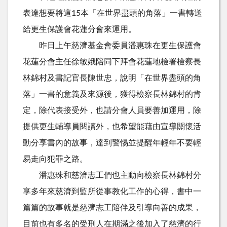
表達想要將這15本「在世界盡頭的角落」一書轉送
給更生保護會花蓮分會來運用。
昨日上午慈濟基金會委員潘惠珠在更生保護會
花蓮分會主任徐敏娥陪同下拜會花蓮地檢署檢察長
林錦村及書記官長陳世忠，說明「在世界盡頭的角
落」一書的意義及來源後，獲得檢察長林錦村的肯
定，除代表接受外，也請分會人員要善加運用，除
提供更生輔導員閱讀外，也希望能藉由宣導關懷活
動分享書內的故事，達到警惕並提醒年輕年不要輕
易走向犯罪之路。
潘惠珠和慈濟志工們也主動向檢察長林錦村分
享多年來慈濟到監所從事教化工作的心得，書中一
篇篇的故事就是慈濟志工陪伴及引導向善的成果，
目前也有多名的受刑人在期滿之後加入了慈濟的行