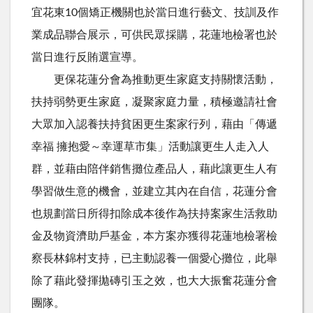
宜花東10個矯正機關也於當日進行藝文、技訓及作
業成品聯合展示，可供民眾採購，花蓮地檢署也於
當日進行反賄選宣導。
更保花蓮分會為推動更生家庭支持關懷活動，
扶持弱勢更生家庭，凝聚家庭力量，積極邀請社會
大眾加入認養扶持貧困更生案家行列，藉由「傳遞
幸福 擁抱愛～幸運草市集」活動讓更生人走入人
群，並藉由陪伴銷售攤位產品人，藉此讓更生人有
學習做生意的機會，並建立其內在自信，花蓮分會
也規劃當日所得扣除成本後作為扶持案家生活救助
金及物資濟助戶基金，本方案亦獲得花蓮地檢署檢
察長林錦村支持，已主動認養一個愛心攤位，此舉
除了藉此發揮拋磚引玉之效，也大大振奮花蓮分會
團隊。