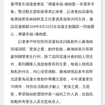
臺灣更生保護會東區『傳遞幸福-擁抱愛～幸運草市
集』暨活動主題歌曲發表記者會，記者會由花蓮地
檢署檢察長林錦村及主任委員黃淑珠共同主持，邀
請花蓮鄉親104年8月22日在花蓮文創園區一同做愛
心，傳遞幸福~擁抱愛。
記者會中特別安排花蓮知名詞曲創作人麻海師
現場演唱「更保之愛」創作歌曲，麻海師表示長期
參與關懷更生行列，除了認同花蓮分會的助人理念
外，看到團隊人員從檢察長到主委，每個人熱情及
無私的付出，內心深受感動。麻海師憶起多年前即
允諾要為花蓮分會創作專屬主題歌，今年適逢更生
70周年，特別在活動前夕獻上「更保之愛」主題
歌，希望藉由歌聲陪伴第一線的工作人員，也藉此
鼓勵所有更生人及在監收容人。