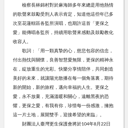
檢察長林錦村對於麻海師多年來總是用他熱情
的歌聲來鼓勵受刑人表示肯定，知道他這些年已多
次至花蓮轄區各監所演唱，也期許這首「更保之
愛」能傳唱各監所，持續用歌聲來感動及鼓勵教化
收容人。
歌詞：「用一顆真摯的心，慈悲包容的信念，
付出熱忱與關懷，良善智慧愛無限，更保的精神永
在，綻放重生的光彩。快樂分享情陪伴，共同創造
美好的未來，就讓陽光散播在每一個角落裏，期待
新的開始，新的旅程，邁向幸福的人生。更保之
愛，永不放棄，充滿溫暖和關心，遠離黑夜的恐
懼，更保之愛，有我有你，珍惜每一份感激，擁抱
這一片土地，展開雙手，迎接希望的來臨」。
財團法人臺灣更生保護會將於104年8月22日