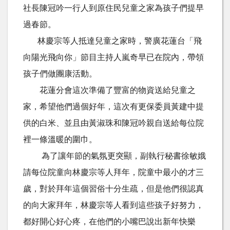
社長陳冠吟一行人到原住民兒童之家為孩子們提早
過春節。
林慶宗等人抵達兒童之家時，警廣花蓮台「飛
向陽光飛向你」節目主持人嵐奇早已在院內，帶領
孩子們做團康活動。
花蓮分會這次準備了豐富的物資送給兒童之
家，希望他們過個好年，這次有更保委員黃建中提
供的白米、並且由黃淑珠和陳冠吟親自送給每位院
裡一條溫暖的圍巾。
為了讓年節的氣氛更突顯，副執行秘書徐敏娥
請每位院童向林慶宗等人拜年，院童中最小的才三
歲，對於拜年這個習俗十分生疏，但是他們很認真
的向大家拜年，林慶宗等人看到這些孩子好努力，
都好開心好心疼，在他們的小嘴巴說出新年快樂