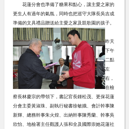
花蓮分會也準備了糖果和點心，讓主愛之家的
更生人有過年的氣氛，同時也把巡守大隊長吳吉成
準備的文具禮品贈送給主愛之家及凱歌園的孩子。
昨天
下午
二點
左
右，
在檢
察長林慶宗的帶領下，書記官長鍾松茂、更保花蓮
分會主委黃淑珠、副執行秘書徐敏娥、會計幹事陳
新輝、總務幹事朱火煌、出納幹事陳秀蘭、幹事吳
欣怡、地檢署主任觀護人張和全及國際崇她花蓮社