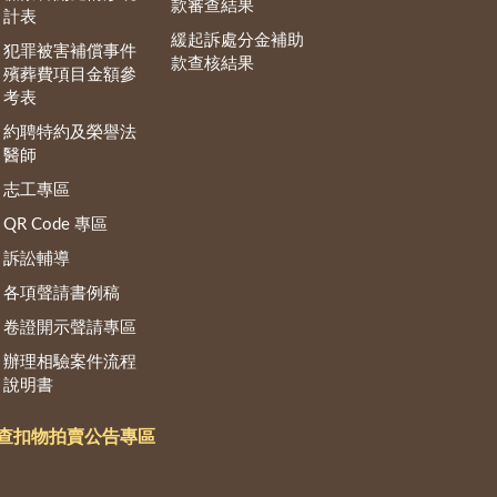
款審查結果
計表
緩起訴處分金補助
犯罪被害補償事件
款查核結果
殯葬費項目金額參
考表
約聘特約及榮譽法
醫師
志工專區
QR Code 專區
訴訟輔導
各項聲請書例稿
卷證開示聲請專區
辦理相驗案件流程
說明書
查扣物拍賣公告專區