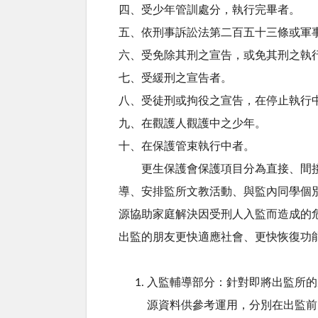
四、受少年管訓處分，執行完畢者。
五、依刑事訴訟法第二百五十三條或軍
六、受免除其刑之宣告，或免其刑之執
七、受緩刑之宣告者。
八、受徒刑或拘役之宣告，在停止執行
九、在觀護人觀護中之少年。
十、在保護管束執行中者。
更生保護會保護項目分為直接、間接
導、安排監所文教活動、與監內同學個
源協助家庭解決因受刑人入監而造成的
出監的朋友更快適應社會、更快恢復功
入監輔導部分：針對即將出監所的
源資料供參考運用，分別在出監前