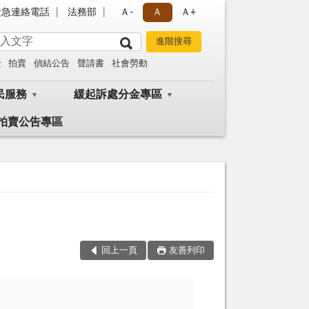
緊急連絡電話
法務部
Ａ-
Ａ
Ａ+
金
拍賣
偵結公告
聲請書
社會勞動
民服務
緩起訴處分金專區
拍賣公告專區
回上一頁
友善列印