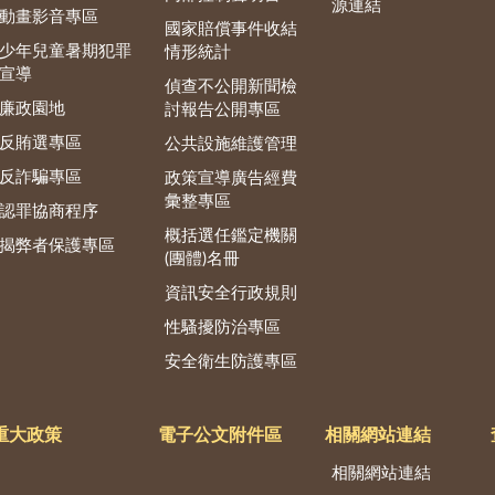
源連結
動畫影音專區
國家賠償事件收結
少年兒童暑期犯罪
情形統計
宣導
偵查不公開新聞檢
廉政園地
討報告公開專區
反賄選專區
公共設施維護管理
反詐騙專區
政策宣導廣告經費
彙整專區
認罪協商程序
概括選任鑑定機關
揭弊者保護專區
(團體)名冊
資訊安全行政規則
性騷擾防治專區
安全衛生防護專區
重大政策
電子公文附件區
相關網站連結
相關網站連結