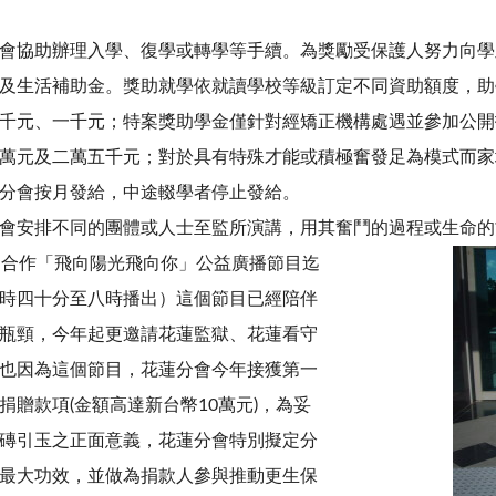
會協助辦理入學、復學或轉學等手續。為獎勵受保護人努力向學
及生活補助金。獎助就學依就讀學校等級訂定不同資助額度，助
千元、一千元；特案獎助學金僅針對經矯正機構處遇並參加公開
萬元及二萬五千元；對於具有特殊才能或積極奮發足為模式而家
分會按月發給，中途輟學者停止發給。
會安排不同的團體或人士至監所演講，用其奮鬥的過程或生命的
台合作「飛向陽光飛向你」公益廣播節目迄
時四十分至八時播出）這個節目已經陪伴
瓶頸，今年起更邀請花蓮監獄、花蓮看守
也因為這個節目，花蓮分會今年接獲第一
贈款項(金額高達新台幣10萬元)，為妥
磚引玉之正面意義，花蓮分會特別擬定分
最大功效，並做為捐款人參與推動更生保