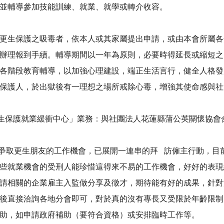
並輔導參加技能訓練、就業、就學或轉介收容。
生保護之吸毒者，依本人或其家屬提出申請，或由本會所屬各
辦理報到手續。輔導期間以一年為原則，必要時得延長或縮短之
各階段教育輔導，以加強心理建設，端正生活言行，健全人格發
保護人，於出獄後有一理想之場所戒除心毒，增強其使命感與社
更生保護就業緩衝中心」業務：與社團法人花蓮縣蒲公英關懷協會
爭取更生朋友的工作機會，已展開一連串的拜 訪僱主行動，目
些就業機會的受刑人能珍惜這得來不易的工作機會，好好的表現
請相關的企業雇主入監做分享及徵才，期待能有好的成果，針對
後直接洽詢各地分會即可，對於真的沒有專長又受限於年齡限制
助，如申請政府補助（要符合資格）或安排臨時工作等。