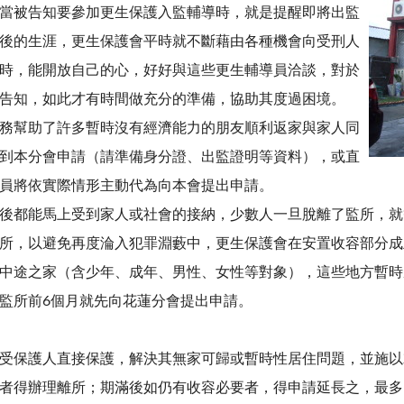
當被告知要參加更生保護入監輔導時，就是提醒即將出監
後的生涯，更生保護會平時就不斷藉由各種機會向受刑人
時，能開放自己的心，好好與這些更生輔導員洽談，對於
告知，如此才有時間做充分的準備，協助其度過困境。
務幫助了許多暫時沒有經濟能力的朋友順利返家與家人同
到本分會申請（請準備身分證、出監證明等資料），或直
員將依實際情形主動代為向本會提出申請。
後都能馬上受到家人或社會的接納，少數人一旦脫離了監所，就
所，以避免再度淪入犯罪淵藪中，更生保護會在安置收容部分成
中途之家（含少年、成年、男性、女性等對象），這些地方暫時
監所前6個月就先向花蓮分會提出申請。
保護人直接保護，解決其無家可歸或暫時性居住問題，並施以
者得辦理離所；期滿後如仍有收容必要者，得申請延長之，最多