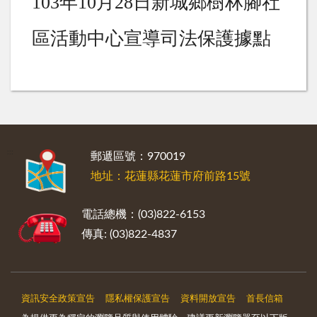
103
年
10
月
28
日新城鄉樹林腳社
區活動中心宣導司法保護據點
:::
郵遞區號：970019
地址：花蓮縣花蓮市府前路15號
電話總機：(03)822-6153
傳真: (03)822-4837
資訊安全政策宣告
隱私權保護宣告
資料開放宣告
首長信箱