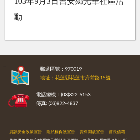
103
年
9
月
3
日吉安鄉光華社區活
動
:::
郵遞區號：970019
地址：花蓮縣花蓮市府前路15號
電話總機：(03)822-6153
傳真: (03)822-4837
資訊安全政策宣告
隱私權保護宣告
資料開放宣告
首長信箱