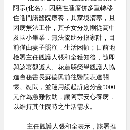
阿宗
(
化名
)
，因惡性腫瘤併多重轉移
住進門諾醫院療養，其家境清寒，且
因病無法工作，其子女分別剛從高中
及國小畢業，無法協助分擔家計，目
前僅由妻子照顧，生活困頓；日前地
檢署主任觀護人張和全獲知後，隨即
與該署觀護人、花蓮縣榮譽觀護人協
進會秘書長蘇德興前往醫院表達關
懷、慰問，並運用緩起訴處分金
5000
元作為急難救助，讓阿宗安心養病，
以維持其住院時之生活需求。
主任觀護人張和全表示，該署推