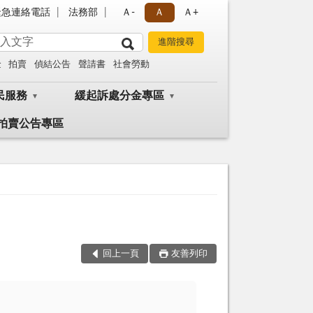
緊急連絡電話
法務部
Ａ-
Ａ
Ａ+
金
拍賣
偵結公告
聲請書
社會勞動
民服務
緩起訴處分金專區
拍賣公告專區
回上一頁
友善列印