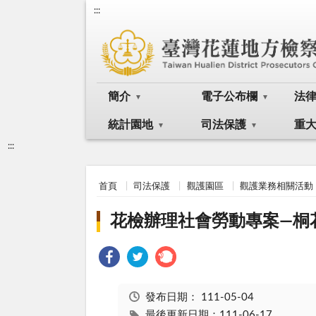
:::
簡介
電子公布欄
法
統計園地
司法保護
重
:::
首頁
司法保護
觀護園區
觀護業務相關活動
花檢辦理社會勞動專案—桐
發布日期：
111-05-04
最後更新日期：111-06-17