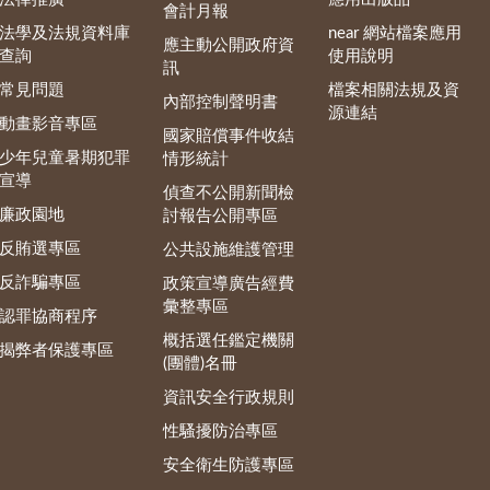
會計月報
法學及法規資料庫
near 網站檔案應用
應主動公開政府資
查詢
使用說明
訊
常見問題
檔案相關法規及資
內部控制聲明書
源連結
動畫影音專區
國家賠償事件收結
少年兒童暑期犯罪
情形統計
宣導
偵查不公開新聞檢
廉政園地
討報告公開專區
反賄選專區
公共設施維護管理
反詐騙專區
政策宣導廣告經費
彙整專區
認罪協商程序
概括選任鑑定機關
揭弊者保護專區
(團體)名冊
資訊安全行政規則
性騷擾防治專區
安全衛生防護專區