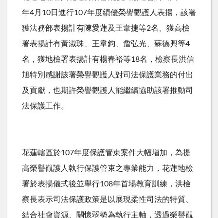
年4月10日進行107年度績優榮譽觀護人表揚，該署
獲法務部表揚計有陳愛蓮及王韋捷等2名、獲高檢
署表揚計有黃淑珠、王韋鈞、詹弘光、蘇德興等4
名，獲地檢署表揚計有楊春裕等18名，檢察長洪信
旭特別感謝該署榮譽觀護人對司法保護業務的付出
及貢獻，也期許榮譽觀護人能繼續協助該署推動司
法保護工作。
花蓮轄區於107年度保護管束案件大幅增加，為提
高榮譽觀護人執行保護管束之專業能力，花蓮地檢
署於表揚儀式後並舉行108年首場教育訓練，洪檢
察長表示司法保護政策是以展現柔性司法的特質、
結合社會資源、關懷弱勢為執行主軸，透過榮譽觀