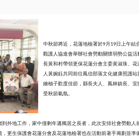
中秋節將近，花蓮地檢署於9月19日上午結
觀護人協進會舉辦社會勞動關懷弱勢公益活
長黃和村帶領更保花蓮分會主委黃淑珠、花
人黃婉鈺共同前往鳳信部落文化健康照護站
繪柚子歡度佳節，縣長夫人、鳳林鎮長、宜
受秋節氣氛。
鄉到外地工作，家中僅剩年邁獨居之長者，此次安排社會勞動人前
境，更生保護會花蓮分會及花蓮地檢署也在活動前著手籌劃並準