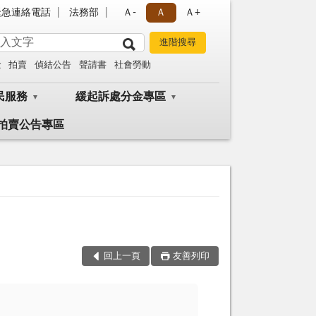
緊急連絡電話
法務部
Ａ-
Ａ
Ａ+
金
拍賣
偵結公告
聲請書
社會勞動
民服務
緩起訴處分金專區
拍賣公告專區
回上一頁
友善列印