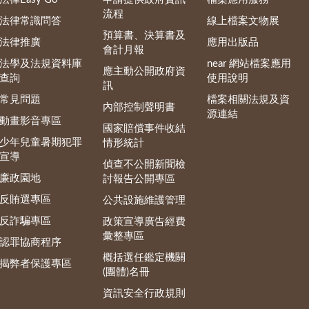
流程
法律常識問答
線上檔案文物展
預算書、決算書及
法律推廣
應用出版品
會計月報
法學及法規資料庫
near 網站檔案應用
應主動公開政府資
查詢
使用說明
訊
常見問題
檔案相關法規及資
內部控制聲明書
源連結
動畫影音專區
國家賠償事件收結
少年兒童暑期犯罪
情形統計
宣導
偵查不公開新聞檢
廉政園地
討報告公開專區
反賄選專區
公共設施維護管理
反詐騙專區
政策宣導廣告經費
彙整專區
認罪協商程序
概括選任鑑定機關
揭弊者保護專區
(團體)名冊
資訊安全行政規則