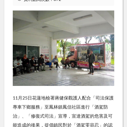
11月25日花蓮地檢署蔣健保觀護人配合「司法保護
專車下鄉服務」至鳳林鎮鳳信社區進行「酒駕防
治」、「修復式司法」宣導，宣達酒駕的危害及可
能造成的後果，提倡鎮民對於「酒駕零容忍」的認