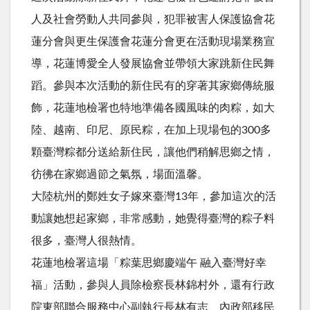
人及社會勞動人共同參與，犯罪被害人保護協會花
蓮分會與更生保護會花蓮分會更在活動現場業務宣
導，花蓮博愛全人發展協會並帶領大家跳新住民舞
蹈。參與本次活動的新住民有的穿著其家鄉傳統服
飾，花蓮地檢署也特地準備各國風味的肉粽，如大
陸、越南、印尼、原民粽，在加上現場包的300多
顆臺灣粽都分送給新住民，讓他們稍解思鄉之情，
彷彿在家鄉過節之氣氛，場面溫馨。
大陸杭州的鄭姓女子嫁來臺灣13年，參加這次的活
動讓她想起家鄉，非常感動，她覺得臺灣的粽子料
很多，臺灣人很熱情。
花蓮地檢署這場「粽葉思鄉慶端午 融入臺灣好幸
福」活動，參與人員除檢察長林錦村外，還有行政
院東部聯合服務中心副執行長林有志、內政部移民