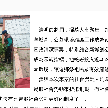
清明節將屆，掃墓人潮聚集，
率增高，公墓環境維護工作成為
墓政清潔專案，特別結合新城鄉
成為示範指標，地檢署投入近
40
園環境，讓返鄉祭祖民眾有效縮
參與本次專案的社會勞動人均
易服社會勞動來折抵刑期，有社
也沒有比易服社會勞動更好的制度了」。