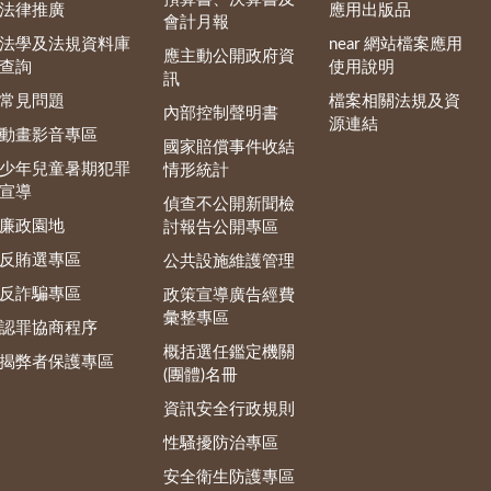
法律推廣
應用出版品
會計月報
法學及法規資料庫
near 網站檔案應用
應主動公開政府資
查詢
使用說明
訊
常見問題
檔案相關法規及資
內部控制聲明書
源連結
動畫影音專區
國家賠償事件收結
少年兒童暑期犯罪
情形統計
宣導
偵查不公開新聞檢
廉政園地
討報告公開專區
反賄選專區
公共設施維護管理
反詐騙專區
政策宣導廣告經費
彙整專區
認罪協商程序
概括選任鑑定機關
揭弊者保護專區
(團體)名冊
資訊安全行政規則
性騷擾防治專區
安全衛生防護專區