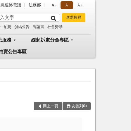
緊急連絡電話
法務部
Ａ-
Ａ
Ａ+
金
拍賣
偵結公告
聲請書
社會勞動
民服務
緩起訴處分金專區
拍賣公告專區
回上一頁
友善列印