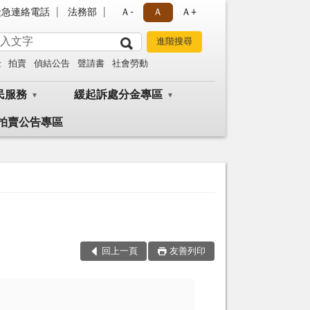
緊急連絡電話
法務部
Ａ-
Ａ
Ａ+
金
拍賣
偵結公告
聲請書
社會勞動
民服務
緩起訴處分金專區
拍賣公告專區
回上一頁
友善列印