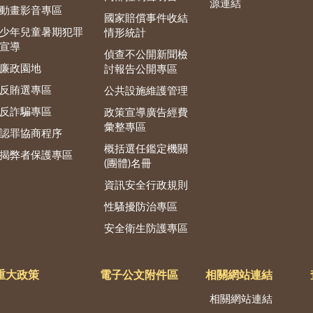
源連結
動畫影音專區
國家賠償事件收結
少年兒童暑期犯罪
情形統計
宣導
偵查不公開新聞檢
廉政園地
討報告公開專區
反賄選專區
公共設施維護管理
反詐騙專區
政策宣導廣告經費
彙整專區
認罪協商程序
概括選任鑑定機關
揭弊者保護專區
(團體)名冊
資訊安全行政規則
性騷擾防治專區
安全衛生防護專區
重大政策
電子公文附件區
相關網站連結
相關網站連結