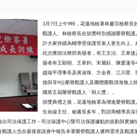
3月7日上午9時，花蓮地檢署林慶宗檢察長
觀護人。林檢察長在頒獎時別感謝榮譽觀護
許大家持續為輔導受保護管束人更生向上、
此次獲頒法務部表揚者，有王文治、王韋捷
揚者有王顯朝、王韋鈞、宋麗鈺、陳愛蓮等
趙瑞平理事長及黃淑珠、方金香、江川星、
德與等9位榮譽觀護人及團體榮觀清海無上
國第五屆榮譽觀護人「樹人獎」 。
頒獎典禮之後，花蓮地檢署為增進榮譽觀護
生命線主任、秘書長多年，對諮商輔導具深
推出司法保護工作－司法保護中心暨司法保護據點的規劃與實施
任觀護人也在最後座談會中報告本署榮譽觀護人遴聘需求及觀護