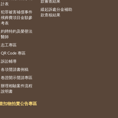
款審查結果
計表
緩起訴處分金補助
犯罪被害補償事件
款查核結果
殯葬費項目金額參
考表
約聘特約及榮譽法
醫師
志工專區
QR Code 專區
訴訟輔導
各項聲請書例稿
卷證開示聲請專區
辦理相驗案件流程
說明書
查扣物拍賣公告專區