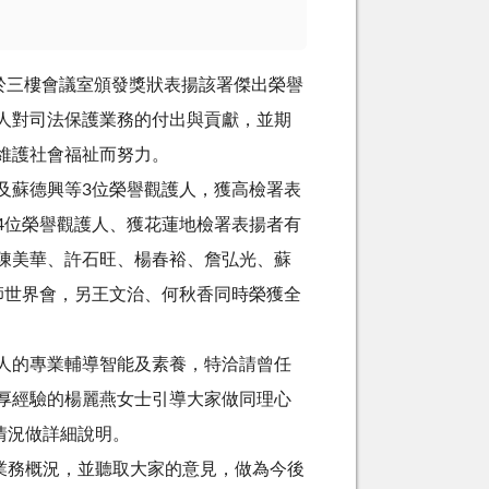
於三樓會議室頒發獎狀表揚該署傑出榮譽
人對司法保護業務的付出與貢獻，並期
維護社會福祉而努力。
及蘇德興等3位榮譽觀護人，獲高檢署表
4位榮譽觀護人、獲花蓮地檢署表揚者有
陳美華、許石旺、楊春裕、詹弘光、蘇
師世界會，另王文治、何秋香同時榮獲全
人的專業輔導智能及素養，特洽請曾任
厚經驗的楊麗燕女士引導大家做同理心
情況做詳細說明。
業務概況，並聽取大家的意見，做為今後