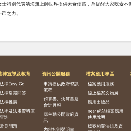
女士特別代表清海無上師世界提供素食便當，為提醒大家吃素不
一己之力。
法律宣導及教育
資訊公開服務
檔案應用專區
法律Easy Go
申請提供政府資訊
檔案應用服務
流程
法律常識問答
線上檔案文物展
預算書、決算書及
法律推廣
應用出版品
會計月報
法學及法規資料庫
near 網站檔案應用
應主動公開政府資
查詢
使用說明
訊
常見問題
檔案相關法規及資
內部控制聲明書