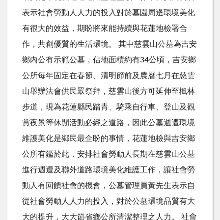
表示社會勞動人人力的投入對於墓園周邊環境美化
有很大的效益，期盼將來能持續與花蓮地檢署合
作，共創優質的生活環境。 其中慈雲山公墓為吉安
鄉內公有示範公墓，佔地面積約有34公頃，吉安鄉
公所每年固定在春節、清明節前及農曆七月在慈雲
山舉辦法會供民眾祭拜，慈雲山後方可延伸至楓林
步道，現為花蓮縣民踏青、騎乘自行車、登山及觀
賞夜景等休閒活動必經之道路，因此公墓週遭環境
維護美化是鄉民最企盼的事情，花蓮地檢與吉安鄉
公所有鑑於此，安排社會勞動人長期在慈雲山公墓
進行週遭及聯外道路環境美化維護工作，讓社會勞
動人有回饋社會的機會，公墓管理員黃先生表示自
從社會勞動人人力的投入，對於公墓環境品質有大
大的提升，大大節省鄉公所清潔整理之人力。 社會