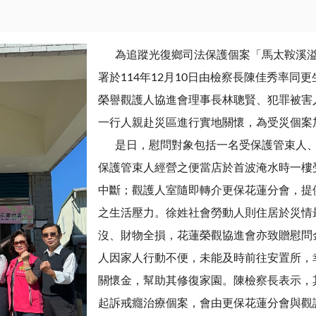
為追蹤光復鄉司法保護個案「馬太鞍溪溢
署於114年12月10日由檢察長陳佳秀率
榮譽觀護人協進會理事長林聰賢、犯罪被害
一行人親赴災區進行實地關懷，為受災個案
是日，慰問對象包括一名受保護管束人、
保護管束人經營之便當店於首波淹水時一樓
中斷；觀護人室隨即轉介更保花蓮分會，提
之生活壓力。徐姓社會勞動人則住居於災情
沒、財物全損，花蓮榮觀協進會亦致贈慰問
人因家人行動不便，未能及時前往安置所，
關懷金，幫助其修復家園。陳檢察長表示，
起訴戒癮治療個案，會由更保花蓮分會與觀