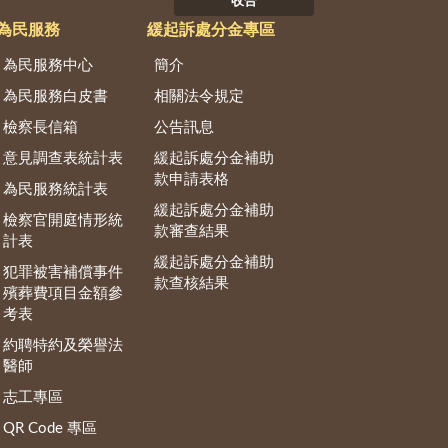
收合
為民服務
緩起訴處分金專區
為民服務中心
簡介
為民服務白皮書
相關法令規定
檢察長信箱
公告訊息
意見調查表統計表
緩起訴處分金補助
款申請表格
為民服務統計表
緩起訴處分金補助
檢察官開庭情形統
款審查結果
計表
緩起訴處分金補助
犯罪被害補償事件
款查核結果
殯葬費項目金額參
考表
約聘特約及榮譽法
醫師
志工專區
QR Code 專區