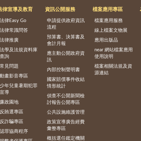
法律宣導及教育
資訊公開服務
檔案應用專區
法律Easy Go
申請提供政府資訊
檔案應用服務
流程
法律常識問答
線上檔案文物展
預算書、決算書及
法律推廣
應用出版品
會計月報
法學及法規資料庫
near 網站檔案應用
應主動公開政府資
查詢
使用說明
訊
常見問題
檔案相關法規及資
內部控制聲明書
源連結
動畫影音專區
國家賠償事件收結
少年兒童暑期犯罪
情形統計
宣導
偵查不公開新聞檢
廉政園地
討報告公開專區
反賄選專區
公共設施維護管理
反詐騙專區
政策宣導廣告經費
彙整專區
認罪協商程序
概括選任鑑定機關