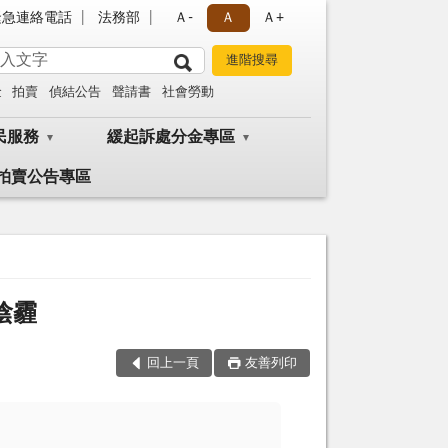
緊急連絡電話
法務部
Ａ-
Ａ
Ａ+
金
拍賣
偵結公告
聲請書
社會勞動
民服務
緩起訴處分金專區
拍賣公告專區
陰霾
回上一頁
友善列印