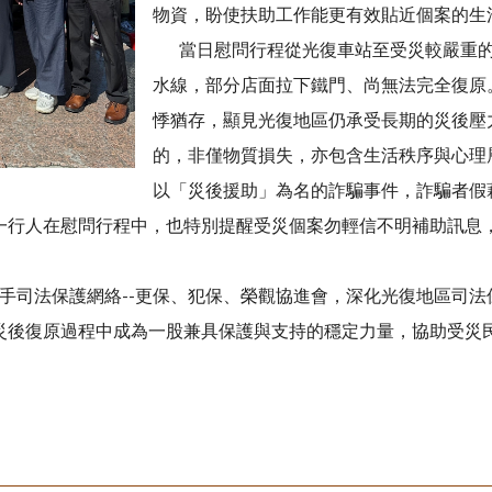
物資，盼使扶助工作能更有效貼近個案的生
當日慰問行程從光復車站至受災較嚴重的
水線，部分店面拉下鐵門、尚無法完全復原
悸猶存，顯見光復地區仍承受長期的災後壓
的，非僅物質損失，亦包含生活秩序與心理
以「災後援助」為名的詐騙事件，詐騙者假
一行人在慰問行程中，也特別提醒受災個案勿輕信不明補助訊息，
司法保護網絡--更保、犯保、榮觀協進會，深化光復地區司法
災後復原過程中成為一股兼具保護與支持的穩定力量，協助受災