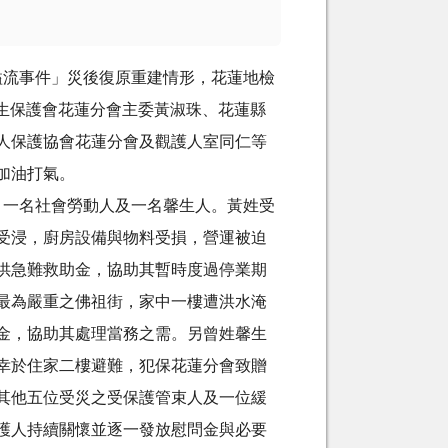
流事件」災後復原重建情形，花蓮地檢
同更生保護會花蓮分會主委黃淑珠、花蓮縣
人保護協會花蓮分會及觀護人室同仁等
加油打氣。
一名社會勞動人及一名馨生人。黃姓受
受浸，廚房設備與物料受損，營運被迫
供急難救助金，協助其暫時度過停業期
最為嚴重之佛祖街，家中一樓遭洪水淹
金，協助其處理當務之需。另曾姓馨生
幸於住家二樓避難，犯保花蓮分會致贈
其他五位受災之受保護管束人及一位緩
護人持續關懷並逐一發放慰問金與必要