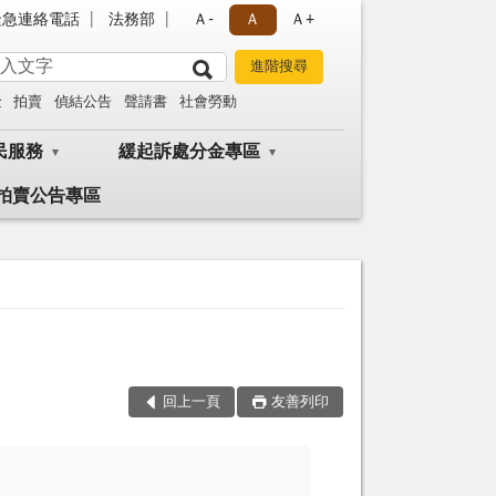
緊急連絡電話
法務部
Ａ-
Ａ
Ａ+
金
拍賣
偵結公告
聲請書
社會勞動
民服務
緩起訴處分金專區
拍賣公告專區
回上一頁
友善列印