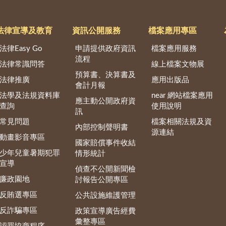
法律宣導及教育
資訊公開服務
檔案應用專區
法律Easy Go
申請提供政府資訊
檔案應用服務
流程
法律常識問答
線上檔案文物展
預算書、決算書及
法律推廣
應用出版品
會計月報
法學及法規資料庫
near 網站檔案應用
應主動公開政府資
查詢
使用說明
訊
常見問題
檔案相關法規及資
內部控制聲明書
源連結
動畫影音專區
國家賠償事件收結
少年兒童暑期犯罪
情形統計
宣導
偵查不公開新聞檢
廉政園地
討報告公開專區
反賄選專區
公共設施維護管理
反詐騙專區
政策宣導廣告經費
彙整專區