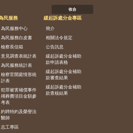
收合
為民服務
緩起訴處分金專區
為民服務中心
簡介
為民服務白皮書
相關法令規定
檢察長信箱
公告訊息
意見調查表統計表
緩起訴處分金補助
款申請表格
為民服務統計表
緩起訴處分金補助
檢察官開庭情形統
款審查結果
計表
緩起訴處分金補助
犯罪被害補償事件
款查核結果
殯葬費項目金額參
考表
約聘特約及榮譽法
醫師
志工專區