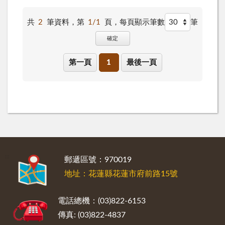
共
2
筆資料，第
1/1
頁，
每頁顯示筆數
筆
確定
第一頁
1
最後一頁
:::
郵遞區號：970019
地址：花蓮縣花蓮市府前路15號
電話總機：(03)822-6153
傳真: (03)822-4837