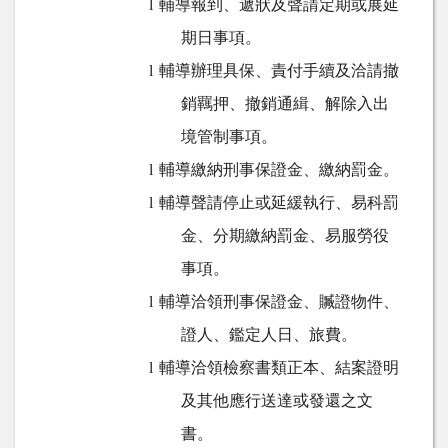
輔導報到、遞狀及聲請定期或展延
l
期日事項。
輔導辦理具保、責付手續及洽請撤
l
銷羈押、撤銷通緝、解除入出
境管制事項。
輔導繳納刑事保證金、繳納罰金。
l
輔導聲請停止或延緩執行、易科罰
l
金、分期繳納罰金、易服勞役
事項。
輔導洽領刑事保證金、贓證物件、
l
證人、鑑定人日、旅費。
輔導洽領檢察書類正本、結案證明
l
及其他應行送達或發還之文
書。