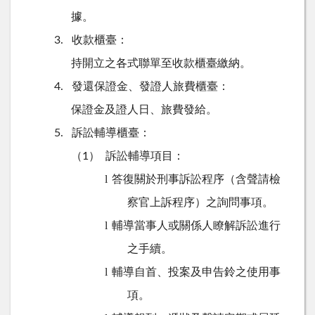
據。
收款櫃臺：
3.
持開立之各式聯單至收款櫃臺繳納。
發還保證金、發證人旅費櫃臺：
4.
保證金及證人日、旅費發給。
訴訟輔導櫃臺：
5.
訴訟輔導項目：
（1）
答復關於刑事訴訟程序（含聲請檢
l
察官上訴程序）之詢問事項。
輔導當事人或關係人瞭解訴訟進行
l
之手續。
輔導自首、投案及申告鈴之使用事
l
項。