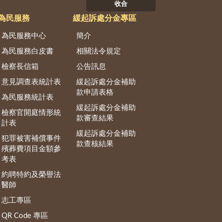
收合
為民服務
緩起訴處分金專區
為民服務中心
簡介
為民服務白皮書
相關法令規定
檢察長信箱
公告訊息
意見調查表統計表
緩起訴處分金補助
款申請表格
為民服務統計表
緩起訴處分金補助
檢察官開庭情形統
款審查結果
計表
緩起訴處分金補助
犯罪被害補償事件
款查核結果
殯葬費項目金額參
考表
約聘特約及榮譽法
醫師
志工專區
QR Code 專區