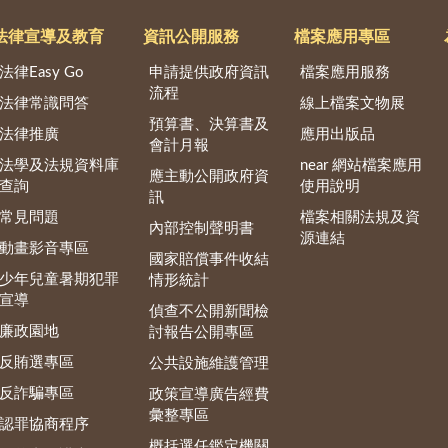
法律宣導及教育
資訊公開服務
檔案應用專區
法律Easy Go
申請提供政府資訊
檔案應用服務
流程
法律常識問答
線上檔案文物展
預算書、決算書及
法律推廣
應用出版品
會計月報
法學及法規資料庫
near 網站檔案應用
應主動公開政府資
查詢
使用說明
訊
常見問題
檔案相關法規及資
內部控制聲明書
源連結
動畫影音專區
國家賠償事件收結
少年兒童暑期犯罪
情形統計
宣導
偵查不公開新聞檢
廉政園地
討報告公開專區
反賄選專區
公共設施維護管理
反詐騙專區
政策宣導廣告經費
彙整專區
認罪協商程序
概括選任鑑定機關