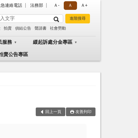
緊急連絡電話
法務部
Ａ-
Ａ
Ａ+
金
拍賣
偵結公告
聲請書
社會勞動
民服務
緩起訴處分金專區
拍賣公告專區
回上一頁
友善列印