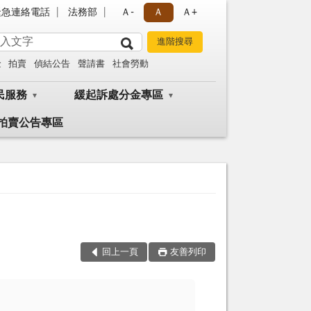
緊急連絡電話
法務部
Ａ-
Ａ
Ａ+
金
拍賣
偵結公告
聲請書
社會勞動
民服務
緩起訴處分金專區
拍賣公告專區
回上一頁
友善列印