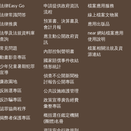
法律Easy Go
申請提供政府資訊
檔案應用服務
流程
法律常識問答
線上檔案文物展
預算書、決算書及
法律推廣
應用出版品
會計月報
法學及法規資料庫
near 網站檔案應用
應主動公開政府資
查詢
使用說明
訊
常見問題
檔案相關法規及資
內部控制聲明書
源連結
動畫影音專區
國家賠償事件收結
少年兒童暑期犯罪
情形統計
宣導
偵查不公開新聞檢
廉政園地
討報告公開專區
反賄選專區
公共設施維護管理
反詐騙專區
政策宣導廣告經費
彙整專區
認罪協商程序
概括選任鑑定機關
揭弊者保護專區
(團體)名冊
資訊安全行政規則