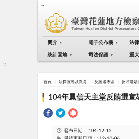
:::
簡介
電子公布欄
法
統計園地
司法保護
重
:::
首頁
法律宣導及教育
反賄選專區
反賄選活
104年鳳信天主堂反賄選宣
發布日期：
104-12-12
最後更新日期：112-10-06