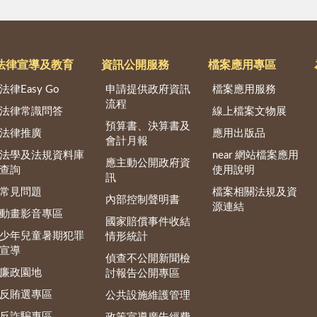
法律宣導及教育
資訊公開服務
檔案應用專區
法律Easy Go
申請提供政府資訊
檔案應用服務
流程
法律常識問答
線上檔案文物展
預算書、決算書及
法律推廣
應用出版品
會計月報
法學及法規資料庫
near 網站檔案應用
應主動公開政府資
查詢
使用說明
訊
常見問題
檔案相關法規及資
內部控制聲明書
源連結
動畫影音專區
國家賠償事件收結
少年兒童暑期犯罪
情形統計
宣導
偵查不公開新聞檢
廉政園地
討報告公開專區
反賄選專區
公共設施維護管理
反詐騙專區