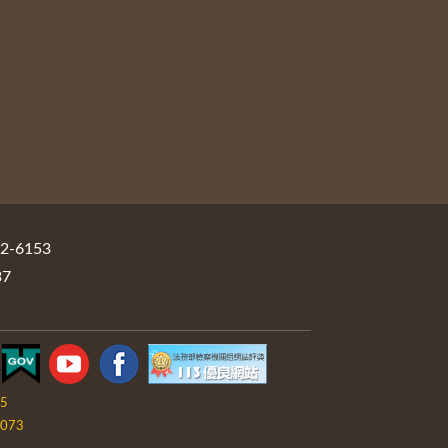
-6153
37
05
073