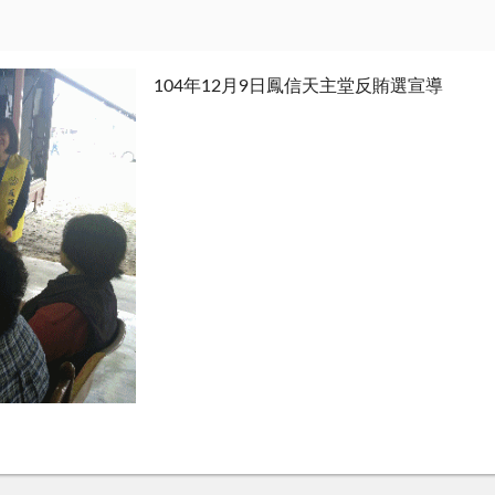
104年12月9日鳳信天主堂反賄選宣導