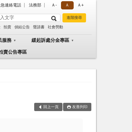
緊急連絡電話
法務部
Ａ-
Ａ
Ａ+
金
拍賣
偵結公告
聲請書
社會勞動
民服務
緩起訴處分金專區
拍賣公告專區
回上一頁
友善列印