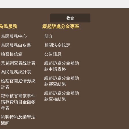
收合
為民服務
緩起訴處分金專區
為民服務中心
簡介
為民服務白皮書
相關法令規定
檢察長信箱
公告訊息
意見調查表統計表
緩起訴處分金補助
款申請表格
為民服務統計表
緩起訴處分金補助
檢察官開庭情形統
款審查結果
計表
緩起訴處分金補助
犯罪被害補償事件
款查核結果
殯葬費項目金額參
考表
約聘特約及榮譽法
醫師