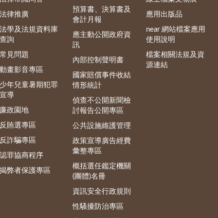
預算書、決算書及
法律推廣
應用出版品
會計月報
法學及法規資料庫
near 網站檔案應用
應主動公開政府資
查詢
使用說明
訊
常見問題
檔案相關法規及資
內部控制聲明書
源連結
動畫影音專區
國家賠償事件收結
少年兒童暑期犯罪
情形統計
宣導
偵查不公開新聞檢
廉政園地
討報告公開專區
反賄選專區
公共設施維護管理
反詐騙專區
政策宣導廣告經費
彙整專區
認罪協商程序
概括選任鑑定機關
揭弊者保護專區
(團體)名冊
資訊安全行政規則
性騷擾防治專區