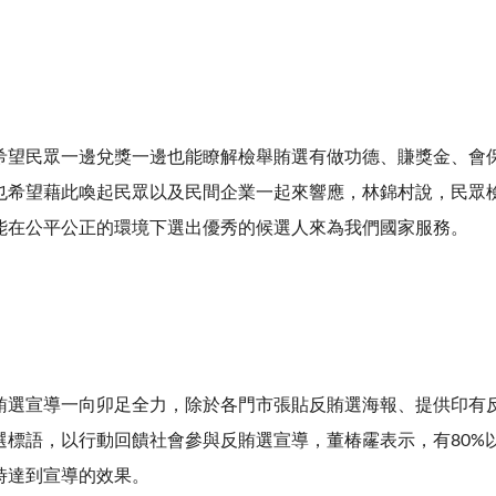
希望民眾一邊兌獎一邊也能瞭解檢舉賄選有做功德、賺獎金、會
也希望藉此喚起民眾以及民間企業一起來響應，林錦村說，民眾
能在公平公正的環境下選出優秀的候選人來為我們國家服務。
賄選宣導一向卯足全力，除於各門市張貼反賄選海報、提供印有
選標語，以行動回饋社會參與反賄選宣導，董椿霳表示，有80%
時達到宣導的效果。