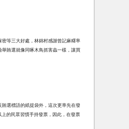
保密等三大好處，林錦村感謝曾記麻糬率
檢舉賄選就像同啄木鳥抓害蟲一樣，讓買
反賄選標語的紙提袋外，這次更率先在發
以上的民眾習慣手持發票，因此，在發票