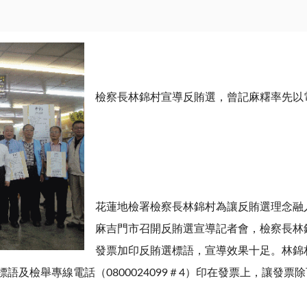
檢察長林錦村宣導反賄選，曾記麻糬率先以
花蓮地檢署檢察長林錦村為讓反賄選理念融
麻吉門市召開反賄選宣導記者會，檢察長林
發票加印反賄選標語，宣導效果十足。林錦
語及檢舉專線電話（0800024099＃4）印在發票上，讓發