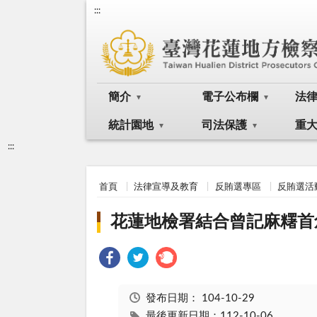
:::
簡介
電子公布欄
法
統計園地
司法保護
重
:::
首頁
法律宣導及教育
反賄選專區
反賄選活
花蓮地檢署結合曾記麻糬首
發布日期：
104-10-29
最後更新日期：112-10-06