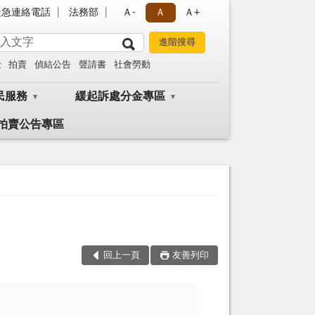
緊急連絡電話
法務部
Ａ-
Ａ
Ａ+
金
拍賣
偵結公告
聲請書
社會勞動
民服務
緩起訴處分金專區
拍賣公告專區
回上一頁
友善列印