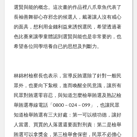
選賢與能的概念。這次畫的作品裡八爪章魚代表了
長袖善舞卻心存邪念的候選人，戴著讓人沒有戒心
的面具，想利用金錢利益來誘拐選民，希望透過著
色比賽來讓學童體認到選賢與能也是非常要的，也
希望各位同學培養自已的思想及判斷力。
林錦村檢察長也表示，宣導反賄選除了針對一般民
眾外，也要向下紮根，進而喚醒全民意識，讓所有
民眾對賄選零容忍，與知道怎麼檢舉賄選及熟記檢
舉賄選專線電話「0800－024－099」，也讓民眾
知道檢舉賄選有三大好處：第一可以積功德，讓好
人當選、買賈的人落選還要面對刑責：第二是檢舉
賄選可以拿獎金，第三檢舉會保密，民眾不必擔心