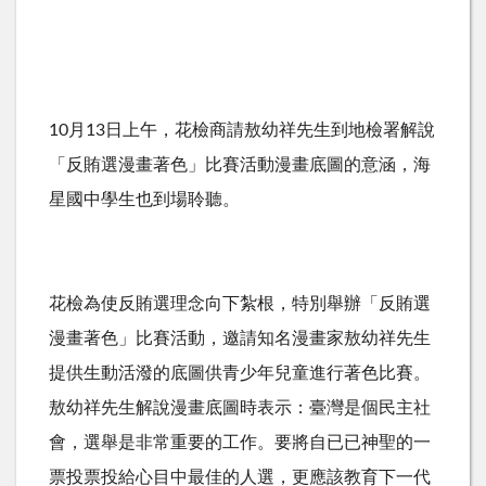
10月13日上午，花檢商請敖幼祥先生到地檢署解說
「反賄選漫畫著色」比賽活動漫畫底圖的意涵，海
星國中學生也到場聆聽。
花檢為使反賄選理念向下紮根，特別舉辦「反賄選
漫畫著色」比賽活動，邀請知名漫畫家敖幼祥先生
提供生動活潑的底圖供青少年兒童進行著色比賽。
敖幼祥先生解說漫畫底圖時表示：臺灣是個民主社
會，選舉是非常重要的工作。要將自已已神聖的一
票投票投給心目中最佳的人選，更應該教育下一代